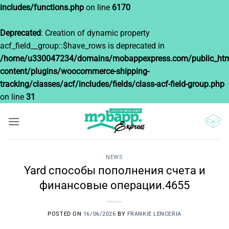
includes/functions.php
on line
6170
Deprecated
: Creation of dynamic property
acf_field__group::$have_rows is deprecated in
/home/u330047234/domains/mobappexpress.com/public_htm
content/plugins/woocommerce-shipping-
tracking/classes/acf/includes/fields/class-acf-field-group.php
on line
31
Saltar
al
contenido
NEWS
Yard способы пополнения счета и
финансовые операции.4655
POSTED ON
16/06/2026
BY
FRANKIE LENCERIA