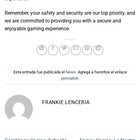
Remember, your safety and security are our top priority, and
we are committed to providing you with a secure and
enjoyable gaming experience.
Esta entrada fue publicada el
News
. Agregá a favoritos el enlace
permalink
.
FRANKIE LENCERIA