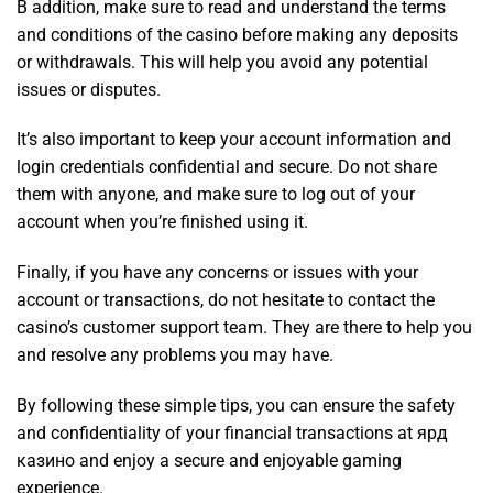
В addition, make sure to read and understand the terms
and conditions of the casino before making any deposits
or withdrawals. This will help you avoid any potential
issues or disputes.
It’s also important to keep your account information and
login credentials confidential and secure. Do not share
them with anyone, and make sure to log out of your
account when you’re finished using it.
Finally, if you have any concerns or issues with your
account or transactions, do not hesitate to contact the
casino’s customer support team. They are there to help you
and resolve any problems you may have.
By following these simple tips, you can ensure the safety
and confidentiality of your financial transactions at ярд
казино and enjoy a secure and enjoyable gaming
experience.