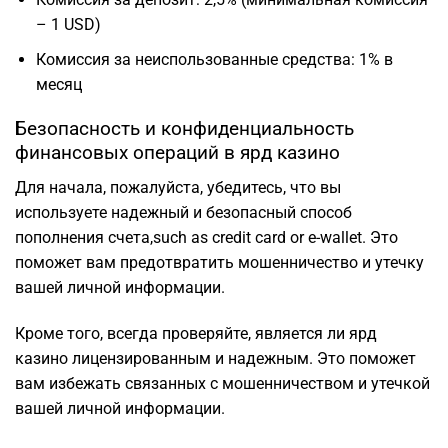
– 1 USD)
Комиссия за неиспользованные средства: 1% в
месяц
Безопасность и конфиденциальность
финансовых операций в ярд казино
Для начала, пожалуйста, убедитесь, что вы
используете надежный и безопасный способ
пополнения счета,such as credit card or e-wallet. Это
поможет вам предотвратить мошенничество и утечку
вашей личной информации.
Кроме того, всегда проверяйте, является ли ярд
казино лицензированным и надежным. Это поможет
вам избежать связанных с мошенничеством и утечкой
вашей личной информации.