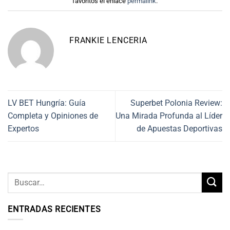
favoritos el enlace
permalink
.
FRANKIE LENCERIA
LV BET Hungría: Guía
Superbet Polonia Review:
Completa y Opiniones de
Una Mirada Profunda al Líder
Expertos
de Apuestas Deportivas
ENTRADAS RECIENTES