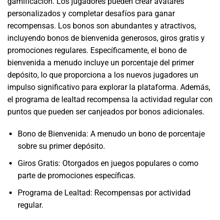
gamificación. Los jugadores pueden crear avatares
personalizados y completar desafíos para ganar
recompensas. Los bonos son abundantes y atractivos,
incluyendo bonos de bienvenida generosos, giros gratis y
promociones regulares. Específicamente, el bono de
bienvenida a menudo incluye un porcentaje del primer
depósito, lo que proporciona a los nuevos jugadores un
impulso significativo para explorar la plataforma. Además,
el programa de lealtad recompensa la actividad regular con
puntos que pueden ser canjeados por bonos adicionales.
Bono de Bienvenida: A menudo un bono de porcentaje
sobre su primer depósito.
Giros Gratis: Otorgados en juegos populares o como
parte de promociones específicas.
Programa de Lealtad: Recompensas por actividad
regular.