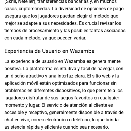
(Skrill, Neteller), transferencias bancarias y, en muchos
casos, criptomonedas. La diversidad de opciones de pago
asegura que los jugadores puedan elegir el método que
mejor se adapte a sus necesidades. Es crucial revisar los
tiempos de procesamiento y las posibles tarifas asociadas
con cada método, ya que pueden variar.
Experiencia de Usuario en Wazamba
La experiencia de usuario en Wazamba es generalmente
positiva. La plataforma es intuitiva y fácil de navegar, con
un diseño atractivo y una interfaz clara. El sitio web y la
aplicación móvil están optimizados para funcionar sin
problemas en diferentes dispositivos, lo que permite a los
jugadores disfrutar de sus juegos favoritos en cualquier
momento y lugar. El servicio de atención al cliente es
accesible y receptivo, generalmente disponible a través de
chat en vivo, correo electrónico o teléfono, lo que brinda
asistencia rápida y eficiente cuando sea necesario.