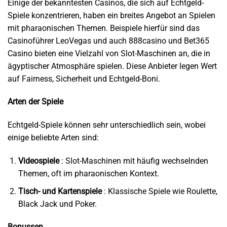
Einige der bekanntesten Casinos, die sich auf Echtgeld-
Spiele konzentrieren, haben ein breites Angebot an Spielen
mit pharaonischen Themen. Beispiele hierfür sind das
Casinoführer LeoVegas und auch 888casino und Bet365
Casino bieten eine Vielzahl von Slot-Maschinen an, die in
ägyptischer Atmosphäre spielen. Diese Anbieter legen Wert
auf Fairness, Sicherheit und Echtgeld-Boni.
Arten der Spiele
Echtgeld-Spiele können sehr unterschiedlich sein, wobei
einige beliebte Arten sind:
Videospiele
: Slot-Maschinen mit häufig wechselnden
Themen, oft im pharaonischen Kontext.
Tisch- und Kartenspiele
: Klassische Spiele wie Roulette,
Black Jack und Poker.
Bonussen