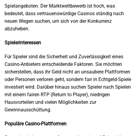
Spielangeboten. Der Marktwettbewerb ist hoch, was
bedeutet, dass vertrauenswürdige Casinos ständig nach
neuen Wegen suchen, um sich von der Konkurrenz
abzuheben.
Spielerinteressen
Für Spieler sind die Sicherheit und Zuverlässigkeit eines
Casino-Anbieters entscheidende Faktoren. Sie möchten
sicherstellen, dass ihr Geld nicht an unsaubere Plattformen
oder Personen verloren geht, sondern fair in Echtgeld-Spiele
investiert wird. Darüber hinaus suchen Spieler nach Spielen
mit einem fairen RTP (Return to Player), niedrigen
Hausvorteilen und vielen Möglichkeiten zur
Gewinnausschüttung.
Populäre Casino-Plattformen