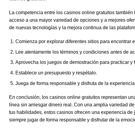
La competencia entre los casinos online gratuitos también
acceso a una mayor variedad de opciones y a mejores oferta
de nuevas tecnologías y la mejora continua de las platafor
Comienza por explorar diferentes sitios para encontrar 
Lee atentamente los términos y condiciones antes de ac
Aprovecha los juegos de demostración para practicar y fa
Establece un presupuesto y respétalo.
Juega de forma responsable y disfruta de la experiencia
En conclusión, los casinos online gratuitos representan u
línea sin arriesgar dinero real. Con una amplia variedad de 
tus habilidades, estos casinos ofrecen una experiencia de 
siempre jugar de forma responsable y disfrutar de la emoció