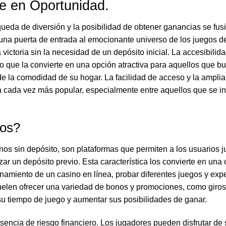
re en Oportunidad.
queda de diversión y la posibilidad de obtener ganancias se fu
 una puerta de entrada al emocionante universo de los juegos de
victoria sin la necesidad de un depósito inicial. La accesibilida
 que la convierte en una opción atractiva para aquellos que b
de la comodidad de su hogar. La facilidad de acceso y la ampli
a cada vez más popular, especialmente entre aquellos que se in
tos?
nos sin depósito, son plataformas que permiten a los usuarios j
ar un depósito previo. Esta característica los convierte en una
onamiento de un casino en línea, probar diferentes juegos y exp
uelen ofrecer una variedad de bonos y promociones, como giros 
su tiempo de juego y aumentar sus posibilidades de ganar.
ausencia de riesgo financiero. Los jugadores pueden disfrutar de