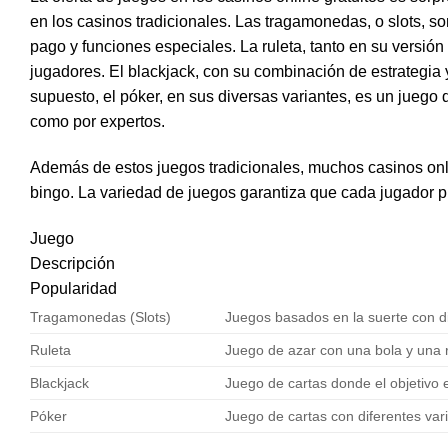
en los casinos tradicionales. Las tragamonedas, o slots, s
pago y funciones especiales. La ruleta, tanto en su versi
jugadores. El blackjack, con su combinación de estrategia 
supuesto, el póker, en sus diversas variantes, es un juego 
como por expertos.
Además de estos juegos tradicionales, muchos casinos onli
bingo. La variedad de juegos garantiza que cada jugador p
Juego
Descripción
Popularidad
Tragamonedas (Slots)
Juegos basados en la suerte con d
Ruleta
Juego de azar con una bola y una
Blackjack
Juego de cartas donde el objetivo 
Póker
Juego de cartas con diferentes vari