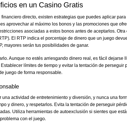
ficios en un Casino Gratis
 financiero directo, existen estrategias que puedes aplicar par
as es aprovechar al máximo los bonos y las promociones que ofr
restricciones asociadas a estos bonos antes de aceptarlos. Otra 
(RTP). El RTP indica el porcentaje de dinero que un juego devue
P, mayores serán tus posibilidades de ganar.
o. Aunque no estés arriesgando dinero real, es fácil dejarse ll
stablecer límites de tiempo y evitar la tentación de perseguir 
a de juego de forma responsable.
onsable
r una actividad de entretenimiento y diversión, y nunca una for
po y dinero, y respetarlos. Evita la tentación de perseguir pérd
gadas. Utiliza herramientas de autoexclusión si sientes que est
 problema con el juego.