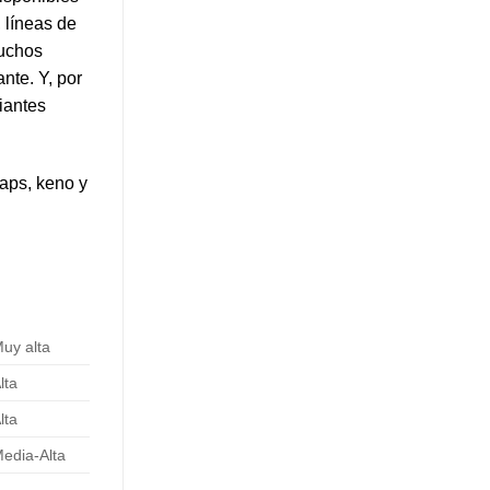
 líneas de
muchos
nte. Y, por
piantes
aps, keno y
uy alta
lta
lta
edia-Alta