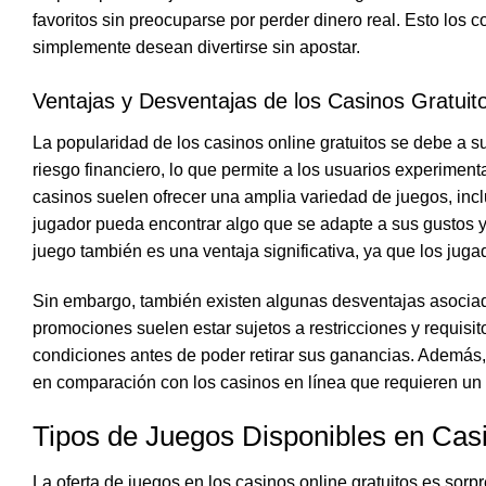
favoritos sin preocuparse por perder dinero real. Esto los 
simplemente desean divertirse sin apostar.
Ventajas y Desventajas de los Casinos Gratuit
La popularidad de los casinos online gratuitos se debe a su
riesgo financiero, lo que permite a los usuarios experimen
casinos suelen ofrecer una amplia variedad de juegos, inc
jugador pueda encontrar algo que se adapte a sus gustos y 
juego también es una ventaja significativa, ya que los jug
Sin embargo, también existen algunas desventajas asociada
promociones suelen estar sujetos a restricciones y requisit
condiciones antes de poder retirar sus ganancias. Además,
en comparación con los casinos en línea que requieren un 
Tipos de Juegos Disponibles en Casi
La oferta de juegos en los casinos online gratuitos es so