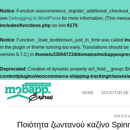
Notice
: Function woocommerce_register_additional_checkout_
see
Debugging in WordPress
for more information. (This messa
includes/functions.php
on line
6170
Notice
: Function _load_textdomain_just_in_time was called
in
in the plugin or theme running too early. Translations should be
version 6.7.0.) in
/home/u330047234/domains/mobappexpress
Deprecated
: Creation of dynamic property acf_field__group::
content/plugins/woocommerce-shipping-tracking/classes/acf
Saltar
al
HOME
SOLICITUD DE
contenido
POLÍTIC
Ποιότητα ζωντανού καζίνο Spin