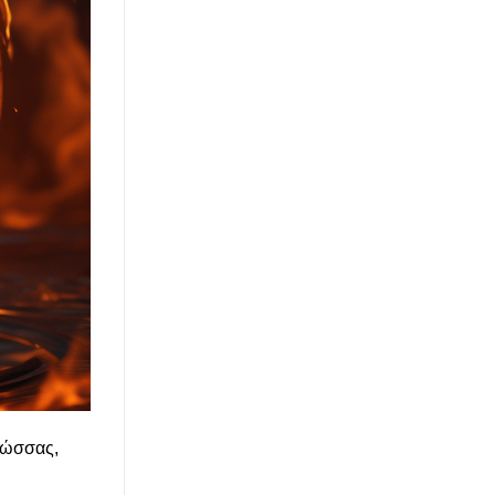
λώσσας,