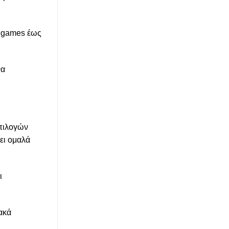
e games έως
να
επιλογών
ει ομαλά
ι
ακά