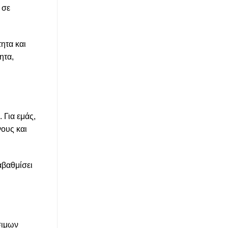
 σε
τητα και
ητα,
 Για εμάς,
νους και
αβαθμίσει
σιμων