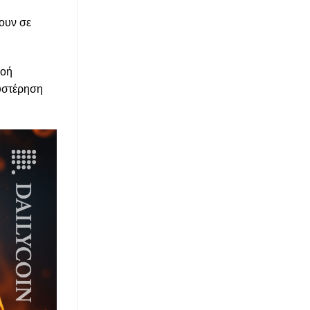
σουν σε
ροή
θυστέρηση