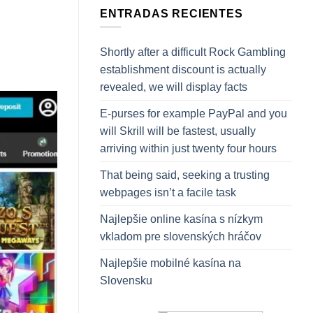
ENTRADAS RECIENTES
Shortly after a difficult Rock Gambling
establishment discount is actually
revealed, we will display facts
E-purses for example PayPal and you
will Skrill will be fastest, usually
arriving within just twenty four hours
That being said, seeking a trusting
webpages isn’t a facile task
Najlepšie online kasína s nízkym
vkladom pre slovenských hráčov
Najlepšie mobilné kasína na
Slovensku