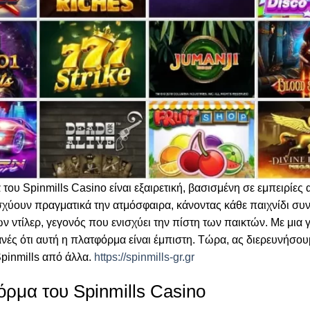
του Spinmills Casino είναι εξαιρετική, βασισμένη σε εμπειρίε
ισχύουν πραγματικά την ατμόσφαιρα, κάνοντας κάθε παιχνίδι συ
ν ντίλερ, γεγονός που ενισχύει την πίστη των παικτών. Με μια 
ές ότι αυτή η πλατφόρμα είναι έμπιστη. Τώρα, ας διερευνήσουμ
Spinmills από άλλα.
https://spinmills-gr.gr
ρμα του Spinmills Casino