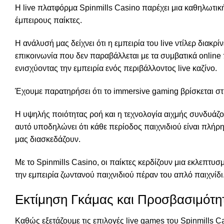
Η live πλατφόρμα Spinmills Casino παρέχει μια καθηλωτική
έμπειρους παίκτες.
Η ανάλυσή μας δείχνει ότι η εμπειρία του live ντίλερ διακ
επικοινωνία που δεν παραβάλλεται με τα συμβατικά online 
ενισχύοντας την εμπειρία ενός περιβάλλοντος live καζίνο.
Έχουμε παρατηρήσει ότι το immersive gaming βρίσκεται 
Η υψηλής ποιότητας ροή και η τεχνολογία αιχμής συνδυάζο
αυτό υποδηλώνει ότι κάθε περίοδος παιχνιδιού είναι πλήρ
μας διασκεδάζουν.
Με το Spinmills Casino, οι παίκτες κερδίζουν μια εκλεπτ
την εμπειρία ζωντανού παιχνιδιού πέραν του απλό παιχνίδι
Εκτίμηση Γκάμας και Προσβασιμότη
Καθώς εξετάζουμε τις επιλογές live games του Spinmills C