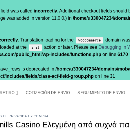
field was called
incorrectly
. Additional checkout fields should
ge was added in version 11.0.0.) in
/home/u330047234/domai
correctly
. Translation loading for the
domain was t
woocommerce
 loaded at the
action or later. Please see
Debugging in 
init
.com/public_html/wp-includes/functions.php
on line
6170
$have_rows is deprecated in
/home/u330047234/domains/moba
/includes/fields/class-acf-field-group.php
on line
31
 RETIRO
COTIZACIÓN DE ENVIO
SEGUIMIENTO DE ENVIO
AS DE PRIVACIDAD Y COMPRA
mills Casino Ελεγμένη από συχνά πα