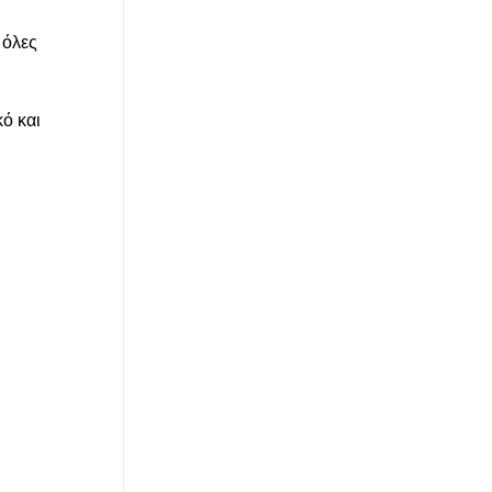
 όλες
ό και