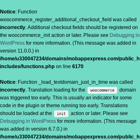
Notice
: Function
woocommerce_register_additional_checkout_field was called
incorrectly
. Additional checkout fields should be registered on
the woocommerce_init action or later. Please see
Debugging in
WordPress
for more information. (This message was added in
version 11.0.0.) in
/home/u330047234/domains/mobappexpress.com/public_h
includes/functions.php
on line
6170
Notice
: Function _load_textdomain_just_in_time was called
incorrectly
. Translation loading for the
domain
woocommerce
was triggered too early. This is usually an indicator for some
code in the plugin or theme running too early. Translations
should be loaded at the
action or later. Please see
init
Debugging in WordPress
for more information. (This message
was added in version 6.7.0.) in
/home/u330047234/domains/mobappexpress.com/public_h