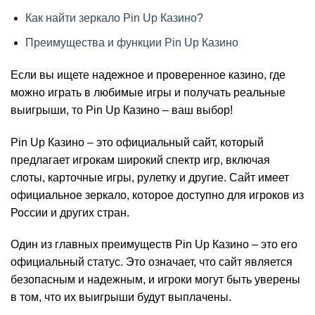
Как найти зеркало Pin Up Казино?
Преимущества и функции Pin Up Казино
Если вы ищете надежное и проверенное казино, где
можно играть в любимые игры и получать реальные
выигрыши, то Pin Up Казино – ваш выбор!
Pin Up Казино – это официальный сайт, который
предлагает игрокам широкий спектр игр, включая
слоты, карточные игры, рулетку и другие. Сайт имеет
официальное зеркало, которое доступно для игроков из
России и других стран.
Один из главных преимуществ Pin Up Казино – это его
официальный статус. Это означает, что сайт является
безопасным и надежным, и игроки могут быть уверены
в том, что их выигрыши будут выплачены.