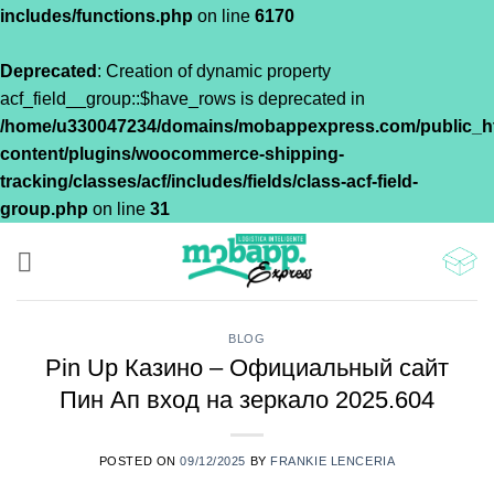
includes/functions.php
on line
6170
Deprecated
: Creation of dynamic property
acf_field__group::$have_rows is deprecated in
/home/u330047234/domains/mobappexpress.com/public_h
content/plugins/woocommerce-shipping-
tracking/classes/acf/includes/fields/class-acf-field-
group.php
on line
31
Saltar
al
contenido
BLOG
Pin Up Казино – Официальный сайт
Пин Ап вход на зеркало 2025.604
POSTED ON
09/12/2025
BY
FRANKIE LENCERIA