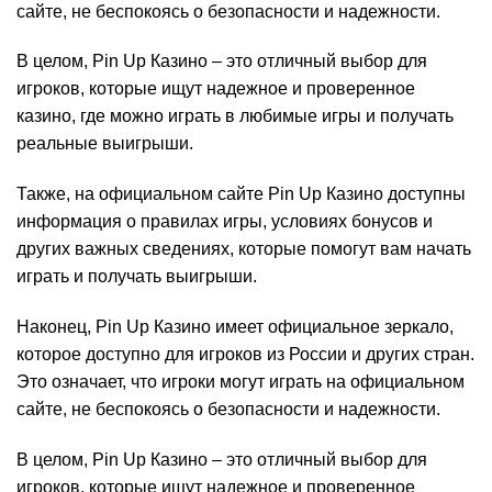
сайте, не беспокоясь о безопасности и надежности.
В целом, Pin Up Казино – это отличный выбор для
игроков, которые ищут надежное и проверенное
казино, где можно играть в любимые игры и получать
реальные выигрыши.
Также, на официальном сайте Pin Up Казино доступны
информация о правилах игры, условиях бонусов и
других важных сведениях, которые помогут вам начать
играть и получать выигрыши.
Наконец, Pin Up Казино имеет официальное зеркало,
которое доступно для игроков из России и других стран.
Это означает, что игроки могут играть на официальном
сайте, не беспокоясь о безопасности и надежности.
В целом, Pin Up Казино – это отличный выбор для
игроков, которые ищут надежное и проверенное