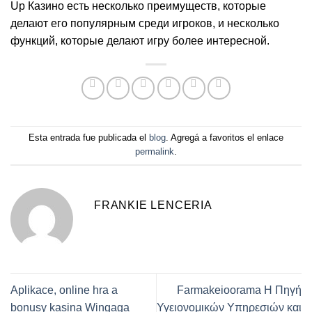
Up Казино есть несколько преимуществ, которые
делают его популярным среди игроков, и несколько
функций, которые делают игру более интересной.
Esta entrada fue publicada el
blog
. Agregá a favoritos el enlace
permalink
.
FRANKIE LENCERIA
Aplikace, online hra a
Farmakeioorama Η Πηγή
bonusy kasina Wingaga
Υγειονομικών Υπηρεσιών και