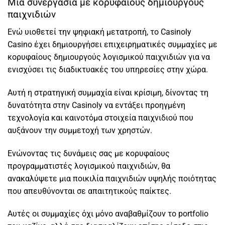
Μια συνεργασία με κορυφαίους δημιουργούς
παιχνιδιών
Ενώ υιοθετεί την ψηφιακή μετατροπή, το Casinoly
Casino έχει δημιουργήσει επιχειρηματικές συμμαχίες με
κορυφαίους δημιουργούς λογισμικού παιχνιδιών για να
ενισχύσει τις διαδικτυακές του υπηρεσίες στην χώρα.
Αυτή η στρατηγική συμμαχία είναι κρίσιμη, δίνοντας τη
δυνατότητα στην Casinoly να εντάξει προηγμένη
τεχνολογία και καινοτόμα στοιχεία παιχνιδιού που
αυξάνουν την συμμετοχή των χρηστών.
Ενώνοντας τις δυνάμεις σας με κορυφαίους
προγραμματιστές λογισμικού παιχνιδιών, θα
ανακαλύψετε μια ποικιλία παιχνιδιών υψηλής ποιότητας
που απευθύνονται σε απαιτητικούς παίκτες.
Αυτές οι συμμαχίες όχι μόνο αναβαθμίζουν το portfolio