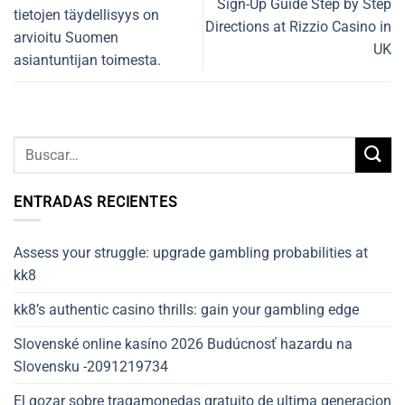
Sign-Up Guide Step by Step
tietojen täydellisyys on
Directions at Rizzio Casino in
arvioitu Suomen
UK
asiantuntijan toimesta.
ENTRADAS RECIENTES
Assess your struggle: upgrade gambling probabilities at
kk8
kk8’s authentic casino thrills: gain your gambling edge
Slovenské online kasíno 2026 Budúcnosť hazardu na
Slovensku -2091219734
El gozar sobre tragamonedas gratuito de ultima generacion