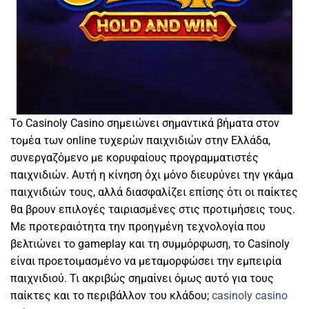
Το Casinoly Casino σημειώνει σημαντικά βήματα στον
τομέα των online τυχερών παιχνιδιών στην Ελλάδα,
συνεργαζόμενο με κορυφαίους προγραμματιστές
παιχνιδιών. Αυτή η κίνηση όχι μόνο διευρύνει την γκάμα
παιχνιδιών τους, αλλά διασφαλίζει επίσης ότι οι παίκτες
θα βρουν επιλογές ταιριασμένες στις προτιμήσεις τους.
Με προτεραιότητα την προηγμένη τεχνολογία που
βελτιώνει το gameplay και τη συμμόρφωση, το Casinoly
είναι προετοιμασμένο να μεταμορφώσει την εμπειρία
παιχνιδιού. Τι ακριβώς σημαίνει όμως αυτό για τους
παίκτες και το περιβάλλον του κλάδου;
casinoly casino