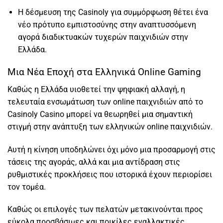
Η δέσμευση της Casinoly για συμμόρφωση θέτει ένα
νέο πρότυπο εμπιστοσύνης στην αναπτυσσόμενη
αγορά διαδικτυακών τυχερών παιχνιδιών στην
Ελλάδα.
Μια Νέα Εποχή στα Ελληνικά Online Gaming
Καθώς η Ελλάδα υιοθετεί την ψηφιακή αλλαγή, η
τελευταία ενσωμάτωση των online παιχνιδιών από το
Casinoly Casino μπορεί να θεωρηθεί μια σημαντική
στιγμή στην ανάπτυξη των ελληνικών online παιχνιδιών.
Αυτή η κίνηση υποδηλώνει όχι μόνο μια προσαρμογή στις
τάσεις της αγοράς, αλλά και μια αντίδραση στις
ρυθμιστικές προκλήσεις που ιστορικά έχουν περιορίσει
τον τομέα.
Καθώς οι επιλογές των πελατών μετακινούνται προς
εύκολα προσβάσιμες και ποικίλες εναλλακτικές