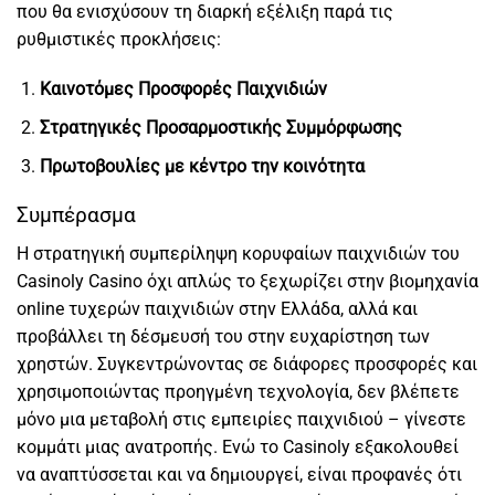
που θα ενισχύσουν τη διαρκή εξέλιξη παρά τις
ρυθμιστικές προκλήσεις:
Καινοτόμες Προσφορές Παιχνιδιών
Στρατηγικές Προσαρμοστικής Συμμόρφωσης
Πρωτοβουλίες με κέντρο την κοινότητα
Συμπέρασμα
Η στρατηγική συμπερίληψη κορυφαίων παιχνιδιών του
Casinoly Casino όχι απλώς το ξεχωρίζει στην βιομηχανία
online τυχερών παιχνιδιών στην Ελλάδα, αλλά και
προβάλλει τη δέσμευσή του στην ευχαρίστηση των
χρηστών. Συγκεντρώνοντας σε διάφορες προσφορές και
χρησιμοποιώντας προηγμένη τεχνολογία, δεν βλέπετε
μόνο μια μεταβολή στις εμπειρίες παιχνιδιού – γίνεστε
κομμάτι μιας ανατροπής. Ενώ το Casinoly εξακολουθεί
να αναπτύσσεται και να δημιουργεί, είναι προφανές ότι