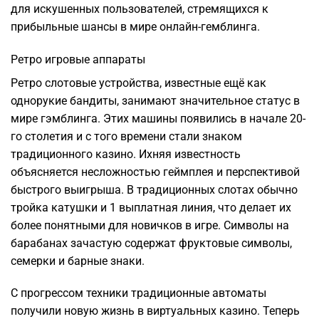
для искушенных пользователей, стремящихся к
прибыльные шансы в мире онлайн-гемблинга.
Ретро игровые аппараты
Ретро слотовые устройства, известные ещё как
однорукие бандиты, занимают значительное статус в
мире гэмблинга. Этих машины появились в начале 20-
го столетия и с того времени стали знаком
традиционного казино. Ихняя известность
объясняется несложностью геймплея и перспективой
быстрого выигрыша. В традиционных слотах обычно
тройка катушки и 1 выплатная линия, что делает их
более понятными для новичков в игре. Символы на
барабанах зачастую содержат фруктовые символы,
семерки и барные знаки.
С прогрессом техники традиционные автоматы
получили новую жизнь в виртуальных казино. Теперь