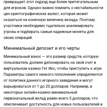
превращает этот подход еще более притягательным
для игроков. Однако важно помнить о нестабильности
цен криптографических валют, которая может
сказаться на конечную величину вклада. Поэтому
участники необходимо тщательно анализировать
угрозы и подбирать самые надежные монеты для
своих операций.
Минимальный депозит и его черты
Минимальный взнос — это размер средств, которую
пользователь должен депонировать на свой счет в
виртуальном казино Гет Икс, чтобы приступить к игре.
Параметры самого низкого пополнения определяются
от политики данного игорного заведения и могут
варьироваться от 1 до 20 долларов. Например, в
некоторых онлайн-казино минимальный
первоначальный вклад равен всего 5 долларов, что
обеспечивает доступность для новых пользователей и