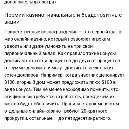
дополнительных затрат.
Премии казино: начальные и бездепозитные
акции
Приветственные вознаграждения — это первый шаг в
мир онлайн-казино, который позволяет игрокам
удвоить или даже умножить на три свой
первоначальный вклад. Как правило такие бонусы
достигают от сотни процентов до двухсот процентов
от суммы депозита и могут достигать нескольких
сотен долларов. Например, когда участник депонирует
$100, игорный дом может предложить плюс $100 в
виде бонуса. Тем не менее необходимо помнить, что
эти финансы требуется отработать, прежде чем их
можно будет обналичить. Правила ставок меняются:
отдельные онлайн-казино требуют 20-кратного
прокрутки, остальные — до пятидесятикратного.