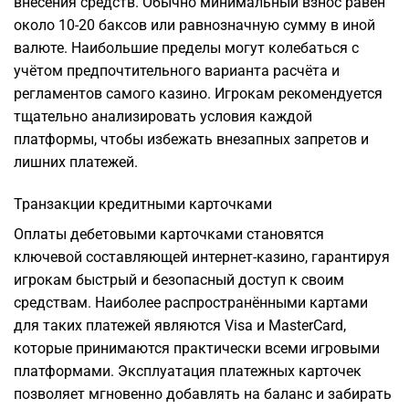
внесения средств. Обычно минимальный взнос равен
около 10-20 баксов или равнозначную сумму в иной
валюте. Наибольшие пределы могут колебаться с
учётом предпочтительного варианта расчёта и
регламентов самого казино. Игрокам рекомендуется
тщательно анализировать условия каждой
платформы, чтобы избежать внезапных запретов и
лишних платежей.
Транзакции кредитными карточками
Оплаты дебетовыми карточками становятся
ключевой составляющей интернет-казино, гарантируя
игрокам быстрый и безопасный доступ к своим
средствам. Наиболее распространёнными картами
для таких платежей являются Visa и MasterCard,
которые принимаются практически всеми игровыми
платформами. Эксплуатация платежных карточек
позволяет мгновенно добавлять на баланс и забирать