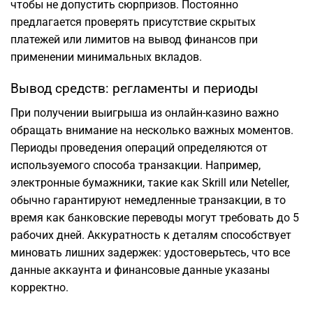
чтобы не допустить сюрпризов. Постоянно
предлагается проверять присутствие скрытых
платежей или лимитов на вывод финансов при
применении минимальных вкладов.
Вывод средств: регламенты и периоды
При получении выигрыша из онлайн-казино важно
обращать внимание на несколько важных моментов.
Периоды проведения операций определяются от
используемого способа транзакции. Например,
электронные бумажники, такие как Skrill или Neteller,
обычно гарантируют немедленные транзакции, в то
время как банковские переводы могут требовать до 5
рабочих дней. Аккуратность к деталям способствует
миновать лишних задержек: удостоверьтесь, что все
данные аккаунта и финансовые данные указаны
корректно.