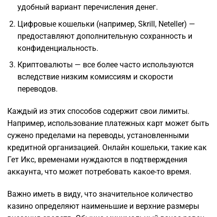
удобный вариант перечисления денег.
Цифровые кошельки (например, Skrill, Neteller) —
предоставляют дополнительную сохранность и
конфиденциальность.
Криптовалюты — все более часто используются
вследствие низким комиссиям и скорости
переводов.
Каждый из этих способов содержит свои лимиты.
Например, использование платежных карт может быть
сужено пределами на переводы, установленными
кредитной организацией. Онлайн кошельки, такие как
Гет Икс, временами нуждаются в подтверждения
аккаунта, что может потребовать какое-то время.
Важно иметь в виду, что значительное количество
казино определяют наименьшие и верхние размеры