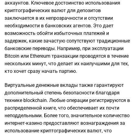
аккаунтов. Ключевое достоинство использования
криптографических валют для депозитов
заключается в их непрозрачности и отсутствии
необходимости в банковских агентов. Это дает
возможность обойти избыточных платежей и
задержек, какие зачастую сопутствуют традиционные
банковские переводы. Например, при эксплуатации
Bitcoin или Ethereum транзакции проводятся в течение
нескольких минут, что делает их наилучшими для тех,
кто хочет сразу начать партию.
Виртуальные денежные вклады также гарантируют
дополнительный степень безопасности благодаря
технике blockchain. Любые операции регистрируются в
распределенной книге, что обеспечивает их почти
неподдельными. Более того, значительное количество
интернет-казино предоставляют вознаграждения за
использование криптографических валют, что