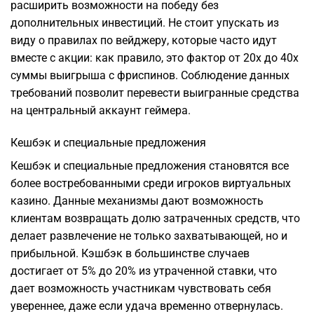
расширить возможности на победу без
дополнительных инвестиций. Не стоит упускать из
виду о правилах по вейджеру, которые часто идут
вместе с акции: как правило, это фактор от 20x до 40x
суммы выигрыша с фриспинов. Соблюдение данных
требований позволит перевести выигранные средства
на центральный аккаунт геймера.
Кешбэк и специальные предложения
Кешбэк и специальные предложения становятся все
более востребованными среди игроков виртуальных
казино. Данные механизмы дают возможность
клиентам возвращать долю затраченных средств, что
делает развлечение не только захватывающей, но и
прибыльной. Кэшбэк в большинстве случаев
достигает от 5% до 20% из утраченной ставки, что
дает возможность участникам чувствовать себя
увереннее, даже если удача временно отвернулась.