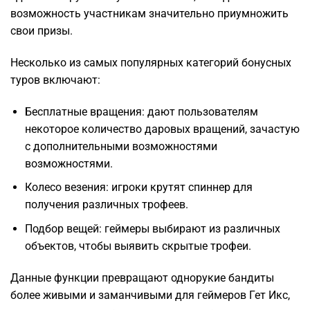
возможность участникам значительно приумножить
свои призы.
Несколько из самых популярных категорий бонусных
туров включают:
Бесплатные вращения: дают пользователям
некоторое количество даровых вращений, зачастую
с дополнительными возможностями
возможностями.
Колесо везения: игроки крутят спиннер для
получения различных трофеев.
Подбор вещей: геймеры выбирают из различных
объектов, чтобы выявить скрытые трофеи.
Данные функции превращают однорукие бандиты
более живыми и заманчивыми для геймеров Гет Икс,