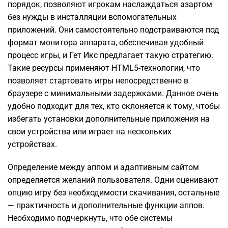
порядок, позволяют игрокам наслаждаться азартом
без нужды в инсталляции вспомогательных
приложений. Они самостоятельно подстраиваются под
формат монитора аппарата, обеспечивая удобный
процесс игры, и Гет Икс предлагает такую стратегию.
Такие ресурсы применяют HTML5-технологии, что
позволяет стартовать игры непосредственно в
браузере с минимальными задержками. Данное очень
удобно подходит для тех, кто склоняется к тому, чтобы
избегать установки дополнительные приложения на
свои устройства или играет на нескольких
устройствах.
Определение между аппом и адаптивным сайтом
определяется желаний пользователя. Одни оценивают
опцию игру без необходимости скачивания, остальные
— практичность и дополнительные функции аппов.
Необходимо подчеркнуть, что обе системы