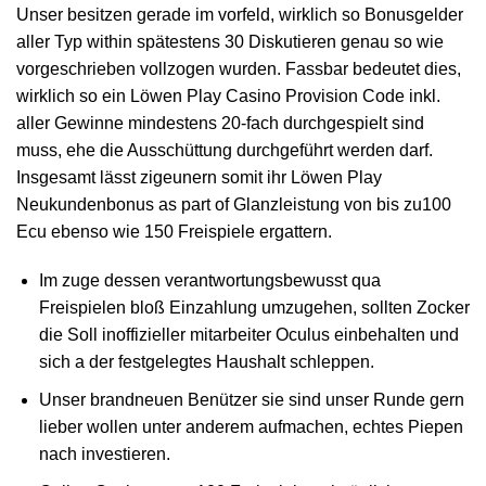
Unser besitzen gerade im vorfeld, wirklich so Bonusgelder
aller Typ within spätestens 30 Diskutieren genau so wie
vorgeschrieben vollzogen wurden. Fassbar bedeutet dies,
wirklich so ein Löwen Play Casino Provision Code inkl.
aller Gewinne mindestens 20-fach durchgespielt sind
muss, ehe die Ausschüttung durchgeführt werden darf.
Insgesamt lässt zigeunern somit ihr Löwen Play
Neukundenbonus as part of Glanzleistung von bis zu100
Ecu ebenso wie 150 Freispiele ergattern.
Im zuge dessen verantwortungsbewusst qua
Freispielen bloß Einzahlung umzugehen, sollten Zocker
die Soll inoffizieller mitarbeiter Oculus einbehalten und
sich a der festgelegtes Haushalt schleppen.
Unser brandneuen Benützer sie sind unser Runde gern
lieber wollen unter anderem aufmachen, echtes Piepen
nach investieren.