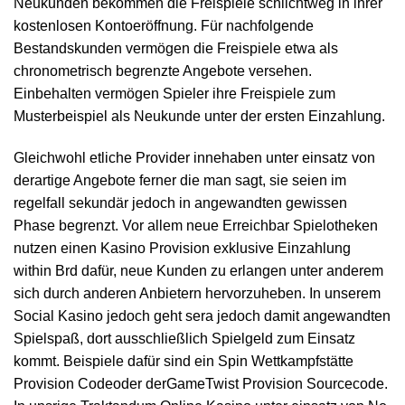
Neukunden bekommen die Freispiele schlichtweg in ihrer
kostenlosen Kontoeröffnung. Für nachfolgende
Bestandskunden vermögen die Freispiele etwa als
chronometrisch begrenzte Angebote versehen.
Einbehalten vermögen Spieler ihre Freispiele zum
Musterbeispiel als Neukunde unter der ersten Einzahlung.
Gleichwohl etliche Provider innehaben unter einsatz von
derartige Angebote ferner die man sagt, sie seien im
regelfall sekundär jedoch in angewandten gewissen
Phase begrenzt. Vor allem neue Erreichbar Spielotheken
nutzen einen Kasino Provision exklusive Einzahlung
within Brd dafür, neue Kunden zu erlangen unter anderem
sich durch anderen Anbietern hervorzuheben. In unserem
Social Kasino jedoch geht sera jedoch damit angewandten
Spielspaß, dort ausschließlich Spielgeld zum Einsatz
kommt. Beispiele dafür sind ein Spin Wettkampfstätte
Provision Codeoder derGameTwist Provision Sourcecode.