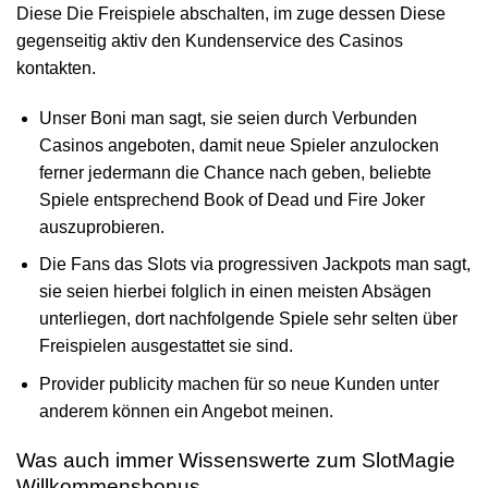
Diese Die Freispiele abschalten, im zuge dessen Diese
gegenseitig aktiv den Kundenservice des Casinos
kontakten.
Unser Boni man sagt, sie seien durch Verbunden
Casinos angeboten, damit neue Spieler anzulocken
ferner jedermann die Chance nach geben, beliebte
Spiele entsprechend Book of Dead und Fire Joker
auszuprobieren.
Die Fans das Slots via progressiven Jackpots man sagt,
sie seien hierbei folglich in einen meisten Absägen
unterliegen, dort nachfolgende Spiele sehr selten über
Freispielen ausgestattet sie sind.
Provider publicity machen für so neue Kunden unter
anderem können ein Angebot meinen.
Was auch immer Wissenswerte zum SlotMagie
Willkommensbonus