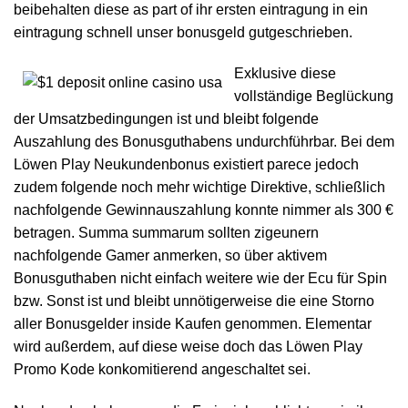
beibehalten diese as part of ihr ersten eintragung in ein
eintragung schnell unser bonusgeld gutgeschrieben.
Exklusive diese
vollständige Beglückung
der Umsatzbedingungen ist und bleibt folgende
Auszahlung des Bonusguthabens undurchführbar. Bei dem
Löwen Play Neukundenbonus existiert parece jedoch
zudem folgende noch mehr wichtige Direktive, schließlich
nachfolgende Gewinnauszahlung konnte nimmer als 300 €
betragen. Summa summarum sollten zigeunern
nachfolgende Gamer anmerken, so über aktivem
Bonusguthaben nicht einfach weitere wie der Ecu für Spin
bzw. Sonst ist und bleibt unnötigerweise die eine Storno
aller Bonusgelder inside Kaufen genommen. Elementar
wird außerdem, auf diese weise doch das Löwen Play
Promo Kode konkomitierend angeschaltet sei.