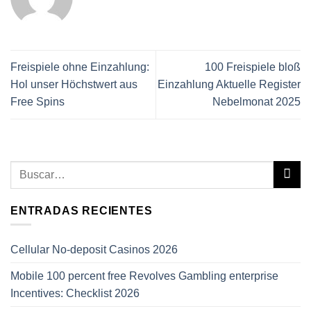
Freispiele ohne Einzahlung:
100 Freispiele bloß
Hol unser Höchstwert aus
Einzahlung Aktuelle Register
Free Spins
Nebelmonat 2025
ENTRADAS RECIENTES
Cellular No-deposit Casinos 2026
Mobile 100 percent free Revolves Gambling enterprise
Incentives: Checklist 2026