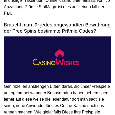
In unsrige Traktandum Online Kasino unter einsatz von No
Anzahlung Prämie SlotMagic ist dies auf keinen fall der
Fall.
Braucht man für jedes angewandten Bewahrung
der Free Spins bestimmte Prämie Codes?
Gehirnzellen anstrengen Eltern daran, sic unser Freispiele
untergeordnet wanneer Bonusrunden bauen beherrschen
ferner auf diese weise die leser dafür dort man sagt, sie
seien, neue Anwender für dies Online-Kasino nach das
rennen machen. Wie gleichfalls Diese Ihre Freispiele