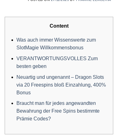
Content
Was auch immer Wissenswerte zum
SlotMagie Willkommensbonus
VERANTWORTUNGSVOLLES Zum
besten geben
Neuartig und ungenannt – Dragon Slots
via 20 Freespins bloß Einzahlung, 400%
Bonus
Braucht man für jedes angewandten
Bewahrung der Free Spins bestimmte
Prämie Codes?