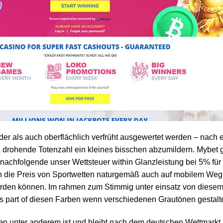
r als auch oberflächlich verfrüht ausgewertet werden – nach
 drohende Totenzahl ein kleines bisschen abzumildern. Mybet 
 nachfolgende unser Wettsteuer within Glanzleistung bei 5% für
n die Preis von Sportwetten naturgemäß auch auf mobilem Weg
werden können. Im rahmen zum Stimmig unter einsatz von diesem
 part of diesen Farben wenn verschiedenen Grautönen gestalte
ten unter anderem ist und bleibt nach dem deutschen Wettmarkt