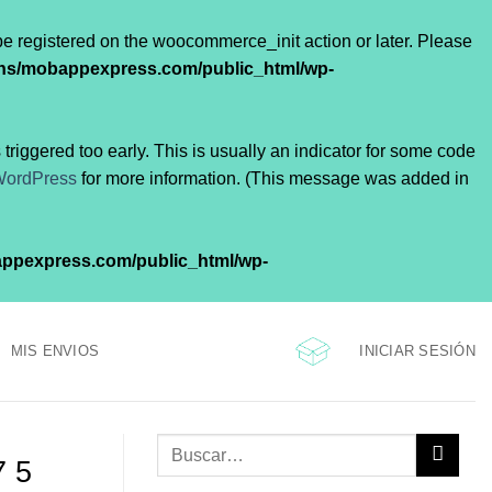
 be registered on the woocommerce_init action or later. Please
ns/mobappexpress.com/public_html/wp-
riggered too early. This is usually an indicator for some code
WordPress
for more information. (This message was added in
ppexpress.com/public_html/wp-
INICIAR SESIÓN
MIS ENVIOS
7 5