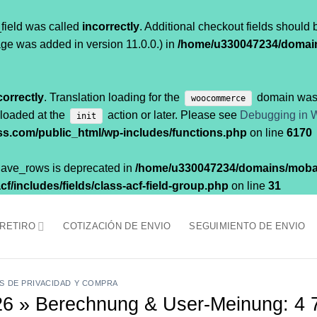
field was called
incorrectly
. Additional checkout fields should
ge was added in version 11.0.0.) in
/home/u330047234/domai
correctly
. Translation loading for the
domain was t
woocommerce
 loaded at the
action or later. Please see
Debugging in 
init
.com/public_html/wp-includes/functions.php
on line
6170
$have_rows is deprecated in
/home/u330047234/domains/moba
/includes/fields/class-acf-field-group.php
on line
31
 RETIRO
COTIZACIÓN DE ENVIO
SEGUIMIENTO DE ENVIO
AS DE PRIVACIDAD Y COMPRA
26 » Berechnung & User-Meinung: 4 