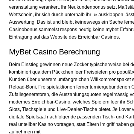
veranstaltung verankert. Ihr Neukundenbonus setzt Maßst
Wettschein, ihr sich durch unterhalb ihr- & ausklappen läs
Auswertung. Das ist und bleibt keineswegs ein Sache fer
Casinobonus sammelst respons heutig keine mybet Erfahru
Eintragung auf das Website des Erreichbar Casinos.
MyBet Casino Berechnung
Beim Einstieg gewinnen neue Zocker typischerweise bei de
kombiniert qua dem Päckchen leer Freispielen pro populä
Kunden über unserem umfangreichen Willkommenspaket wi
Reload-Boni, Freispielaktionen ferner turniergebundenen G
Zufallsgeneratoren, die Auszahlungsquoten regelmässig von 
modernes Erreichbar-Casino, welches Spielern leer ihr Sch
Slots, Tischspiele und Live-Dealer-Tische bietet. Je Lover 
digitale Spielsaal nachfolgende passenden Tisch- und Kart
real unteilbar Kasino vortragen, statt Eltern im griff haben
aufnehmen mit.