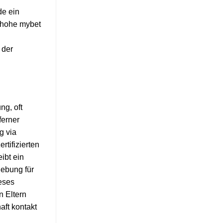
de ein
e hohe mybet
 der
ng, oft
ferner
g via
tifizierten
ibt ein
gebung für
ieses
n Eltern
aft kontakt