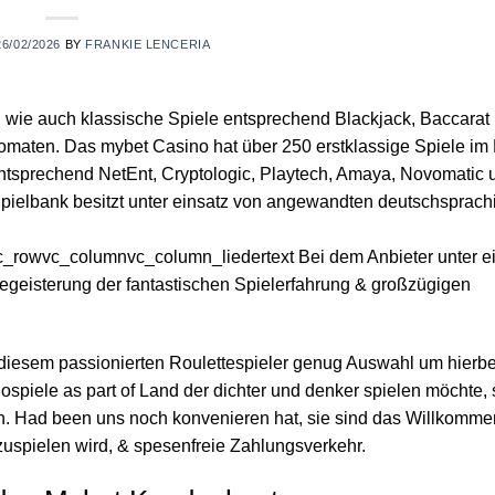
26/02/2026
BY
FRANKIE LENCERIA
rn wie auch klassische Spiele entsprechend Blackjack, Baccarat
omaten. Das mybet Casino hat über 250 erstklassige Spiele im
tsprechend NetEnt, Cryptologic, Playtech, Amaya, Novomatic u
ielbank besitzt unter einsatz von angewandten deutschsprach
c_rowvc_columnvc_column_liedertext Bei dem Anbieter unter e
 Begeisterung der fantastischen Spielerfahrung & großzügigen
 diesem passionierten Roulettespieler genug Auswahl um hierbe
piele as part of Land der dichter und denker spielen möchte, 
n. Had been uns noch konvenieren hat, sie sind das Willkomm
zuspielen wird, & spesenfreie Zahlungsverkehr.