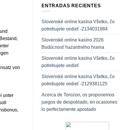
ENTRADAS RECIENTES
Slovenské online kasína Všetko, čo
potrebujete vedieť -2134031984
 und
 Bestand,
Slovenské online kasíno 2026
nter
Budúcnosť hazardného hrania
igen
Slovenské online kasína Všetko, čo
potrebujete vedieť
insatz von
Slovenské online kasína Všetko, čo
potrebujete vedieť -2129381125
Acerca de Torozon, os proponemos
i unter
juegos de despoblado, en ocasiones
soll
lo perfectamente apostado
ensbonus,