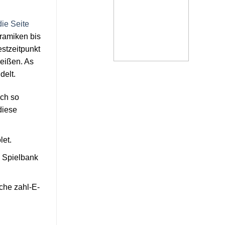
ie Seite
eramiken bis
stzeitpunkt
heißen. As
delt.
ich so
diese
let.
e Spielbank
che zahl-E-