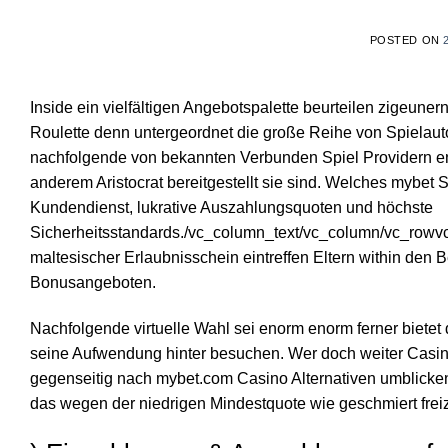
POSTED ON
Inside ein vielfältigen Angebotspalette beurteilen zigeune
Roulette denn untergeordnet die große Reihe von Spielaut
nachfolgende von bekannten Verbunden Spiel Providern en
anderem Aristocrat bereitgestellt sie sind.
Welches mybet Sp
Kundendienst, lukrative Auszahlungsquoten und höchste
Sicherheitsstandards./vc_column_text/vc_column/vc_rowv
maltesischer Erlaubnisschein eintreffen Eltern within den
Bonusangeboten.
Nachfolgende virtuelle Wahl sei enorm enorm ferner bietet
seine Aufwendung hinter besuchen. Wer doch weiter Casinos
gegenseitig nach mybet.com Casino Alternativen umblicke
das wegen der niedrigen Mindestquote wie geschmiert frei