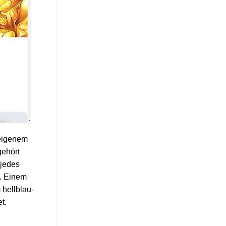
 eigenem
gehört
 jedes
. Einem
 hellblau-
t.