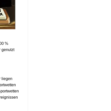
100 %
r genutzt
 liegen
ortwetten
Sportwetten
ereignissen