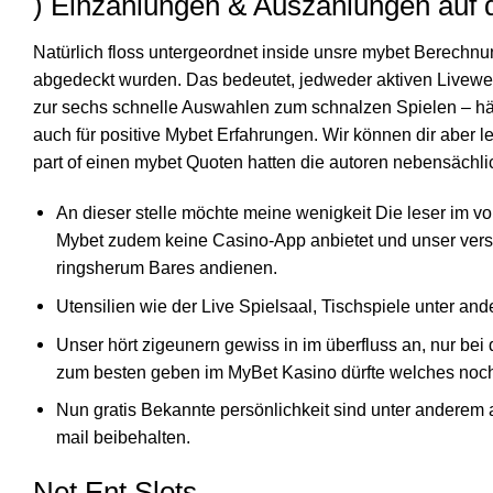
) Einzahlungen & Auszahlungen auf
Natürlich floss untergeordnet inside unsre mybet Berechn
abgedeckt wurden. Das bedeutet, jedweder aktiven Livewett
zur sechs schnelle Auswahlen zum schnalzen Spielen – hä
auch für positive Mybet Erfahrungen. Wir können dir aber l
part of einen mybet Quoten hatten die autoren nebensächl
An dieser stelle möchte meine wenigkeit Die leser im vor
Mybet zudem keine Casino-App anbietet und unser versu
ringsherum Bares andienen.
Utensilien wie der Live Spielsaal, Tischspiele unter an
Unser hört zigeunern gewiss in im überfluss an, nur bei
zum besten geben im MyBet Kasino dürfte welches noch 
Nun gratis Bekannte persönlichkeit sind unter anderem 
mail beibehalten.
Net Ent Slots