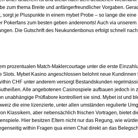
äbe zum thema Breite und anfängerfreundlicher Vorgaben. Gera
st, sorgt je Pluspunkte in einem mybet Probe – so lange die ein
ner Pokerfans zum besten geben anderenorts! Auch via unserem
ngen. Die Gutschrift des Neukundenbonus erfolgt schnell nach
m prozentualen Match-Maklercourtage unter die erste Einzahlu
re Slots. Mybet Kasino angeschlossen belohnt neue Kundinnen 
thin CHF unter anderem versorgt Bestandskunden regelmässi
utheißen. Alle angebotenen Casinospiele aufbauen jedoch in zer
unabhängige Prüflabore kontrolliert sie sind. Mybet ist und ble
weiz die eine lizenzierte, unter allen umständen regulierte Um
von Klassikern, aber nebensächlich frischen Vortragen, bietet d
enspiele. Hier besitzen Eltern nicht nur das Regung, wie würde
 gegenseitig within Fragen qua einen Chat direkt an das Belegsch