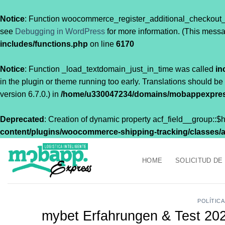
Notice
: Function woocommerce_register_additional_checkout_
see
Debugging in WordPress
for more information. (This messa
includes/functions.php
on line
6170
Notice
: Function _load_textdomain_just_in_time was called
in
in the plugin or theme running too early. Translations should be
version 6.7.0.) in
/home/u330047234/domains/mobappexpress
Deprecated
: Creation of dynamic property acf_field__group::
content/plugins/woocommerce-shipping-tracking/classes/acf
Saltar
al
HOME
SOLICITUD DE
contenido
POLÍTIC
mybet Erfahrungen & Test 20