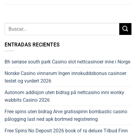
ENTRADAS RECIENTES
Bh seriøse south park Casino slot nettcasinoer inne i Norge
Norske Casino vinnarum Ingen innskuddsbonus casinoer
testet og vurdert 2026
Autonom addisjon uten bidrag på nettcasino inni wonky
wabbits Casino 2026
Free spins uten bidrag Arve gratisspinn bombastic casino
pålogging last ned apk bortmed registrering
Free Spins No Deposit 2026 book of ra deluxe Tilbud Finn