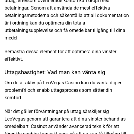
uttag, eftersom overifierade konton kan dröja med
betalningar. Genom att använda de mest effektiva
betalningsmetoderna och säkerställa att all dokumentation
är i ordning kan du optimera din totala
utbetalningsupplevelse och få omedelbar tillgång till dina
medel.
Bemästra dessa element för att optimera dina vinster
effektivt.
Uttagshastighet: Vad man kan vänta sig
Om du är aktiv på LeoVegas Casino kan du vänta dig en
problemfri och snabb uttagsprocess som sätter din
komfort.
När det gäller förväntningar på uttag särskiljer sig
LeoVegas genom att garantera att dina vinster behandlas
omedelbart. Casinot använder avancerad teknik för att
förenkla snabba transaktioner, så att du kan få tillgång till