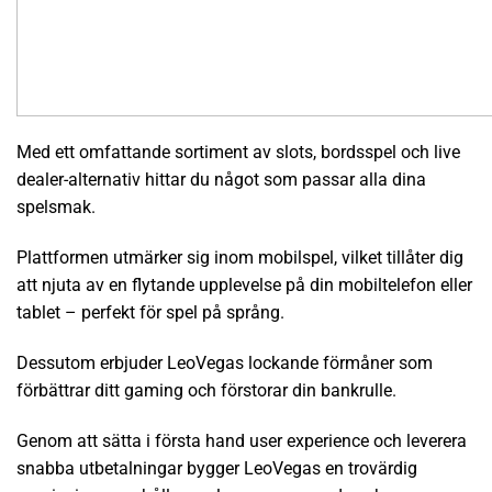
Med ett omfattande sortiment av slots, bordsspel och live
dealer-alternativ hittar du något som passar alla dina
spelsmak.
Plattformen utmärker sig inom mobilspel, vilket tillåter dig
att njuta av en flytande upplevelse på din mobiltelefon eller
tablet – perfekt för spel på språng.
Dessutom erbjuder LeoVegas lockande förmåner som
förbättrar ditt gaming och förstorar din bankrulle.
Genom att sätta i första hand user experience och leverera
snabba utbetalningar bygger LeoVegas en trovärdig