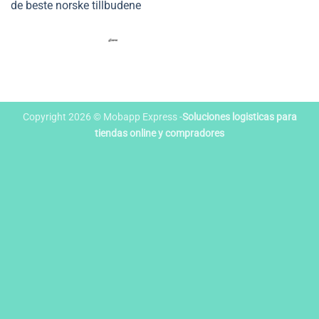
de beste norske tillbudene
Copyright 2026 © Mobapp Express -
Soluciones logisticas para
tiendas online y compradores