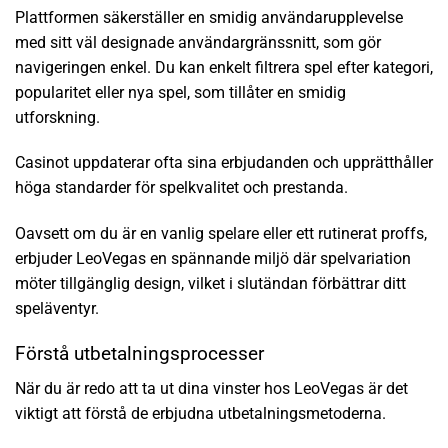
Plattformen säkerställer en smidig användarupplevelse
med sitt väl designade användargränssnitt, som gör
navigeringen enkel. Du kan enkelt filtrera spel efter kategori,
popularitet eller nya spel, som tillåter en smidig
utforskning.
Casinot uppdaterar ofta sina erbjudanden och upprätthåller
höga standarder för spelkvalitet och prestanda.
Oavsett om du är en vanlig spelare eller ett rutinerat proffs,
erbjuder LeoVegas en spännande miljö där spelvariation
möter tillgänglig design, vilket i slutändan förbättrar ditt
speläventyr.
Förstå utbetalningsprocesser
När du är redo att ta ut dina vinster hos LeoVegas är det
viktigt att förstå de erbjudna utbetalningsmetoderna.