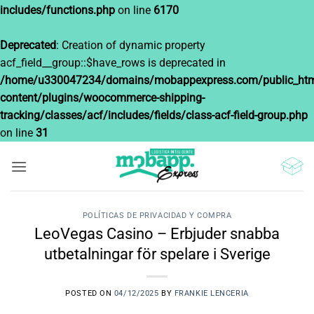
includes/functions.php
on line
6170
Deprecated
: Creation of dynamic property
acf_field__group::$have_rows is deprecated in
/home/u330047234/domains/mobappexpress.com/public_htm
content/plugins/woocommerce-shipping-
tracking/classes/acf/includes/fields/class-acf-field-group.php
on line
31
Saltar
al
contenido
POLÍTICAS DE PRIVACIDAD Y COMPRA
LeoVegas Casino – Erbjuder snabba
utbetalningar för spelare i Sverige
POSTED ON
04/12/2025
BY
FRANKIE LENCERIA