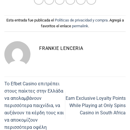
Esta entrada fue publicada el
Políticas de privacidad y compra
. Agregá a
favoritos el enlace
permalink
.
FRANKIE LENCERIA
Το Efbet Casino επιτρέπει
στους παίκτες στην Ελλάδα
να απολαμβάνουν
Earn Exclusive Loyalty Points
περισσότερα παιχνίδια, να
While Playing at Only Spins
αυξάνουν τα κέρδη τους και
Casino in South Africa
να αποκομίζουν
περισσότερα οφέλη