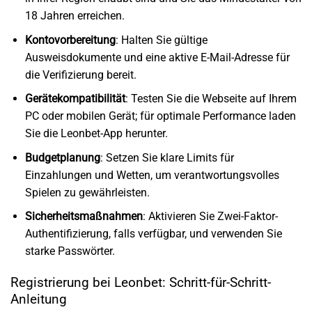
18 Jahren erreichen.
Kontovorbereitung
: Halten Sie gültige
Ausweisdokumente und eine aktive E-Mail-Adresse für
die Verifizierung bereit.
Gerätekompatibilität
: Testen Sie die Webseite auf Ihrem
PC oder mobilen Gerät; für optimale Performance laden
Sie die Leonbet-App herunter.
Budgetplanung
: Setzen Sie klare Limits für
Einzahlungen und Wetten, um verantwortungsvolles
Spielen zu gewährleisten.
Sicherheitsmaßnahmen
: Aktivieren Sie Zwei-Faktor-
Authentifizierung, falls verfügbar, und verwenden Sie
starke Passwörter.
Registrierung bei Leonbet: Schritt-für-Schritt-
Anleitung