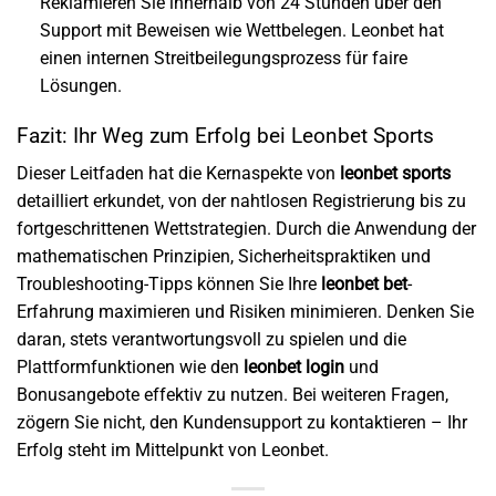
Reklamieren Sie innerhalb von 24 Stunden über den
Support mit Beweisen wie Wettbelegen. Leonbet hat
einen internen Streitbeilegungsprozess für faire
Lösungen.
Fazit: Ihr Weg zum Erfolg bei Leonbet Sports
Dieser Leitfaden hat die Kernaspekte von
leonbet sports
detailliert erkundet, von der nahtlosen Registrierung bis zu
fortgeschrittenen Wettstrategien. Durch die Anwendung der
mathematischen Prinzipien, Sicherheitspraktiken und
Troubleshooting-Tipps können Sie Ihre
leonbet bet
-
Erfahrung maximieren und Risiken minimieren. Denken Sie
daran, stets verantwortungsvoll zu spielen und die
Plattformfunktionen wie den
leonbet login
und
Bonusangebote effektiv zu nutzen. Bei weiteren Fragen,
zögern Sie nicht, den Kundensupport zu kontaktieren – Ihr
Erfolg steht im Mittelpunkt von Leonbet.