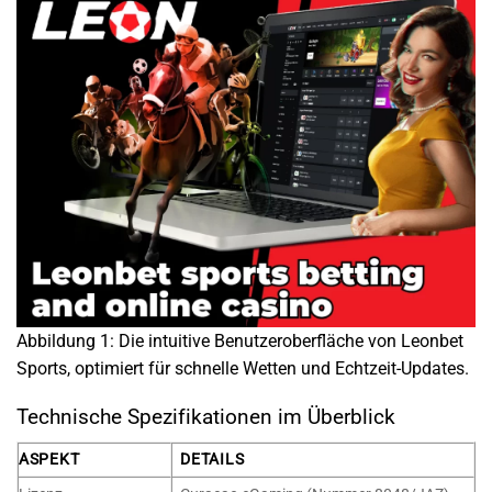
Abbildung 1: Die intuitive Benutzeroberfläche von Leonbet
Sports, optimiert für schnelle Wetten und Echtzeit-Updates.
Technische Spezifikationen im Überblick
ASPEKT
DETAILS