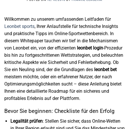
Willkommen zu unserem umfassenden Leitfaden für
Leonbet sports
, Ihrer Anlaufstelle für technische Insights
und praktische Tipps im Online-Sportwettenbereich. In
diesem Whitepaper tauchen wir tief in die Mechanismen
von Leonbet ein, von der effizienten
leonbet login
-Prozedur
bis hin zu fortgeschrittenen Wettstrategien, und beleuchten
kritische Aspekte wie Sicherheit und Fehlerbehebung. Ob
Sie ein Neuling sind, der die Grundlagen des
leonbet bet
meistern möchte, oder ein erfahrener Nutzer, der nach
Optimierungsmöglichkeiten sucht – diese Anleitung bietet
Ihnen eine detaillierte Roadmap für ein sicheres und
profitables Erlebnis auf der Plattform.
Bevor Sie beginnen: Checkliste für den Erfolg
Legalität prüfen
: Stellen Sie sicher, dass Online-Wetten
in Ihrer Region erlaubt sind und Sie das Mindestalter von