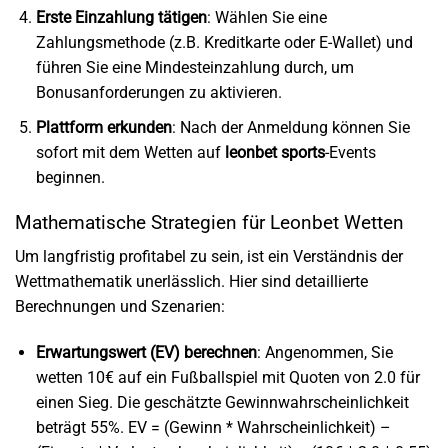
Erste Einzahlung tätigen
: Wählen Sie eine
Zahlungsmethode (z.B. Kreditkarte oder E-Wallet) und
führen Sie eine Mindesteinzahlung durch, um
Bonusanforderungen zu aktivieren.
Plattform erkunden
: Nach der Anmeldung können Sie
sofort mit dem Wetten auf
leonbet sports
-Events
beginnen.
Mathematische Strategien für Leonbet Wetten
Um langfristig profitabel zu sein, ist ein Verständnis der
Wettmathematik unerlässlich. Hier sind detaillierte
Berechnungen und Szenarien:
Erwartungswert (EV) berechnen
: Angenommen, Sie
wetten 10€ auf ein Fußballspiel mit Quoten von 2.0 für
einen Sieg. Die geschätzte Gewinnwahrscheinlichkeit
beträgt 55%. EV = (Gewinn * Wahrscheinlichkeit) –