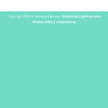
Copyright 2026 © Mobapp Express -
Soluciones logisticas para
tiendas online y compradores