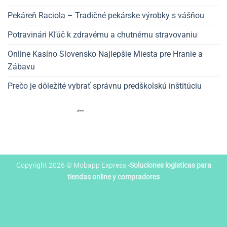
Pekáreň Raciola – Tradičné pekárske výrobky s vášňou
Potravinári Kľúč k zdravému a chutnému stravovaniu
Online Kasíno Slovensko Najlepšie Miesta pre Hranie a
Zábavu
Prečo je dôležité vybrať správnu predškolskú inštitúciu
Copyright 2026 © Mobapp Express -
Soluciones logisticas para
tiendas online y compradores