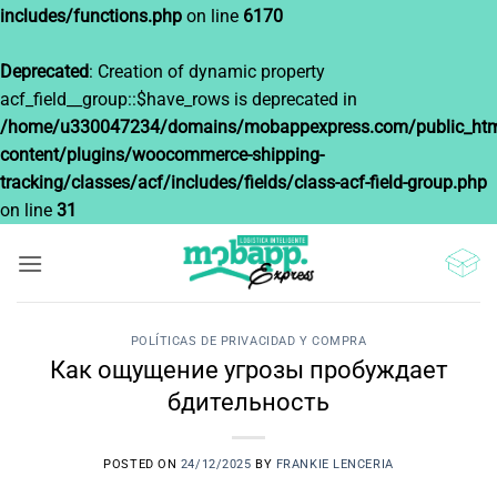
includes/functions.php
on line
6170
Deprecated
: Creation of dynamic property
acf_field__group::$have_rows is deprecated in
/home/u330047234/domains/mobappexpress.com/public_htm
content/plugins/woocommerce-shipping-
tracking/classes/acf/includes/fields/class-acf-field-group.php
on line
31
Saltar
al
contenido
POLÍTICAS DE PRIVACIDAD Y COMPRA
Как ощущение угрозы пробуждает
бдительность
POSTED ON
24/12/2025
BY
FRANKIE LENCERIA