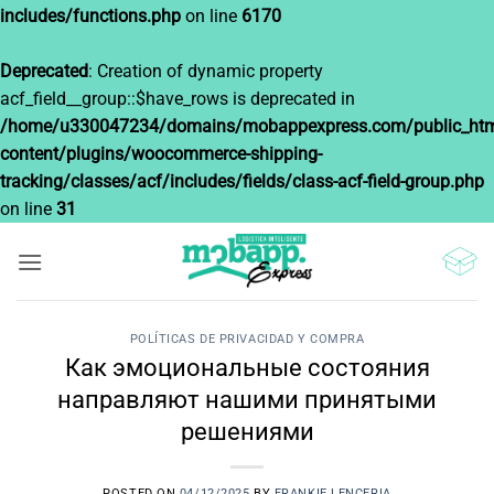
includes/functions.php
on line
6170
Deprecated
: Creation of dynamic property
acf_field__group::$have_rows is deprecated in
/home/u330047234/domains/mobappexpress.com/public_htm
content/plugins/woocommerce-shipping-
tracking/classes/acf/includes/fields/class-acf-field-group.php
on line
31
Saltar
al
contenido
POLÍTICAS DE PRIVACIDAD Y COMPRA
Как эмоциональные состояния
направляют нашими принятыми
решениями
POSTED ON
04/12/2025
BY
FRANKIE LENCERIA