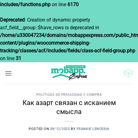
includes/functions.php
on line
6170
Deprecated
: Creation of dynamic property
acf_field__group::$have_rows is deprecated in
/home/u330047234/domains/mobappexpress.com/public_htm
content/plugins/woocommerce-shipping-
tracking/classes/acf/includes/fields/class-acf-field-group.php
on line
31
Saltar
al
contenido
POLÍTICAS DE PRIVACIDAD Y COMPRA
Как азарт связан с исканием
смысла
POSTED ON
09/12/2025
BY
FRANKIE LENCERIA