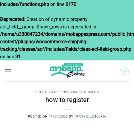
includes/functions.php
on line
6170
Deprecated
: Creation of dynamic property
acf_field__group::$have_rows is deprecated in
/home/u330047234/domains/mobappexpress.com/public_htm
content/plugins/woocommerce-shipping-
tracking/classes/acf/includes/fields/class-acf-field-group.php
on line
31
Saltar
al
contenido
POLÍTICAS DE PRIVACIDAD Y COMPRA
how to register
POSTED ON
17/01/2026
BY
FRANKIE LENCERIA