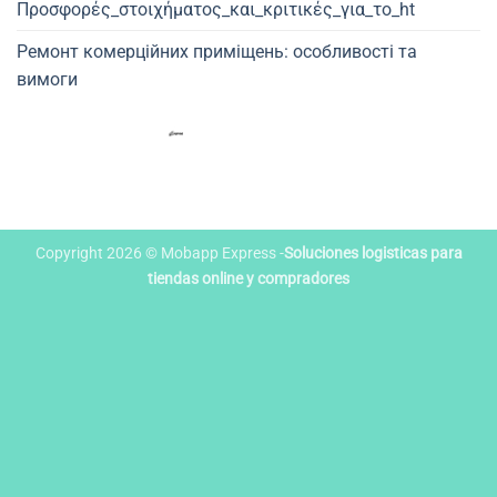
Προσφορές_στοιχήματος_και_κριτικές_για_το_ht
Ремонт комерційних приміщень: особливості та
вимоги
Copyright 2026 © Mobapp Express -
Soluciones logisticas para
tiendas online y compradores