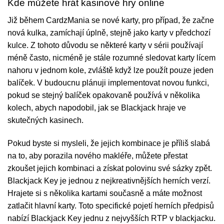
Kde můžete hrát kasinové hry online
Již během CardzMania se nové karty, pro případ, že začne
nová kulka, zamíchají úplně, stejně jako karty v předchozí
kulce. Z tohoto důvodu se některé karty v sérii používají
méně často, nicméně je stále rozumné sledovat karty lícem
nahoru v jednom kole, zvláště když lze použít pouze jeden
balíček. V budoucnu plánuji implementovat novou funkci,
pokud se stejný balíček opakovaně používá v několika
kolech, abych napodobil, jak se Blackjack hraje ve
skutečných kasinech.
Pokud byste si mysleli, že jejich kombinace je příliš slabá
na to, aby porazila nového makléře, můžete přestat
zkoušet jejich kombinaci a získat polovinu své sázky zpět.
Blackjack Key je jednou z nejkreativnějších herních verzí.
Hrajete si s několika kartami současně a máte možnost
zatlačit hlavní karty. Toto specifické pojetí herních předpisů
nabízí Blackjack Key jednu z nejvyšších RTP v blackjacku.