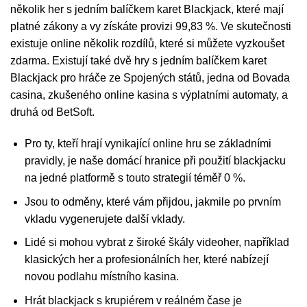
několik her s jedním balíčkem karet Blackjack, které mají
platné zákony a vy získáte provizi 99,83 %. Ve skutečnosti
existuje online několik rozdílů, které si můžete vyzkoušet
zdarma. Existují také dvě hry s jedním balíčkem karet
Blackjack pro hráče ze Spojených států, jedna od Bovada
casina, zkušeného online kasina s výplatními automaty, a
druhá od BetSoft.
Pro ty, kteří hrají vynikající online hru se základními
pravidly, je naše domácí hranice při použití blackjacku
na jedné platformě s touto strategií téměř 0 %.
Jsou to odměny, které vám přijdou, jakmile po prvním
vkladu vygenerujete další vklady.
Lidé si mohou vybrat z široké škály videoher, například
klasických her a profesionálních her, které nabízejí
novou podlahu místního kasina.
Hrát blackjack s krupiérem v reálném čase je