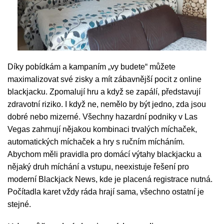
Díky pobídkám a kampaním „vy budete“ můžete
maximalizovat své zisky a mít zábavnější pocit z online
blackjacku. Zpomalují hru a když se zapálí, představují
zdravotní riziko. I když ne, nemělo by být jedno, zda jsou
dobré nebo mizerné. Všechny hazardní podniky v Las
Vegas zahrnují nějakou kombinaci trvalých míchaček,
automatických míchaček a hry s ručním mícháním.
Abychom měli pravidla pro domácí výtahy blackjacku a
nějaký druh míchání a vstupu, neexistuje řešení pro
moderní Blackjack News, kde je placená registrace nutná.
Počítadla karet vždy ráda hrají sama, všechno ostatní je
stejné.