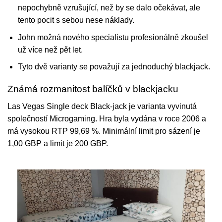
nepochybně vzrušující, než by se dalo očekávat, ale
tento pocit s sebou nese náklady.
John možná nového specialistu profesionálně zkoušel
už více než pět let.
Tyto dvě varianty se považují za jednoduchý blackjack.
Známá rozmanitost balíčků v blackjacku
Las Vegas Single deck Black-jack je varianta vyvinutá
společností Microgaming. Hra byla vydána v roce 2006 a
má vysokou RTP 99,69 %. Minimální limit pro sázení je
1,00 GBP a limit je 200 GBP.