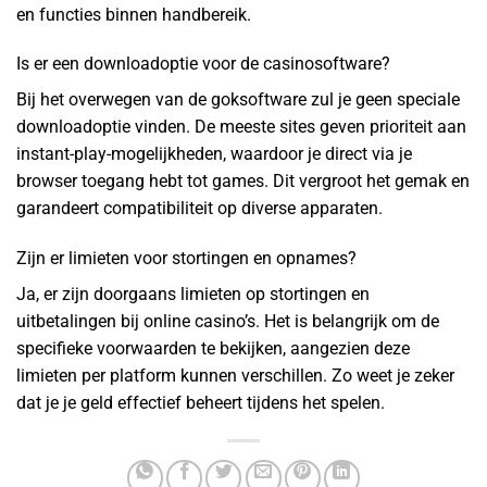
en functies binnen handbereik.
Is er een downloadoptie voor de casinosoftware?
Bij het overwegen van de goksoftware zul je geen speciale
downloadoptie vinden. De meeste sites geven prioriteit aan
instant-play-mogelijkheden, waardoor je direct via je
browser toegang hebt tot games. Dit vergroot het gemak en
garandeert compatibiliteit op diverse apparaten.
Zijn er limieten voor stortingen en opnames?
Ja, er zijn doorgaans limieten op stortingen en
uitbetalingen bij online casino’s. Het is belangrijk om de
specifieke voorwaarden te bekijken, aangezien deze
limieten per platform kunnen verschillen. Zo weet je zeker
dat je je geld effectief beheert tijdens het spelen.