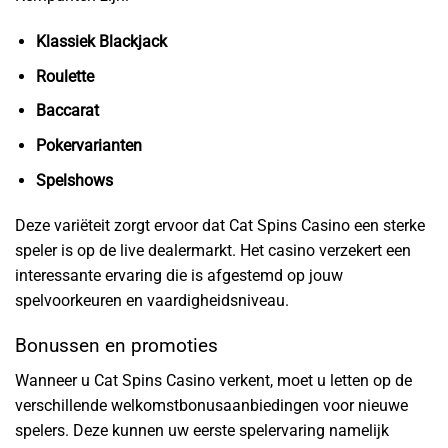
Klassiek Blackjack
Roulette
Baccarat
Pokervarianten
Spelshows
Deze variëteit zorgt ervoor dat Cat Spins Casino een sterke
speler is op de live dealermarkt. Het casino verzekert een
interessante ervaring die is afgestemd op jouw
spelvoorkeuren en vaardigheidsniveau.
Bonussen en promoties
Wanneer u Cat Spins Casino verkent, moet u letten op de
verschillende welkomstbonusaanbiedingen voor nieuwe
spelers. Deze kunnen uw eerste spelervaring namelijk