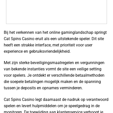
Bij het verkennen van het online gaminglandschap springt
Cat Spins Casino eruit als een uitstekende speler. Dit site
heeft een strakke interface, met prioriteit voor user
experience en gebruiksvriendelijkheid.
Met zijn sterke beveiligingsmaatregelen en vergunningen
van bekende instanties vormt de site een veilige setting
voor spelers. Je ontdekt er verschillende betaalmethoden
die soepele betalingen mogelijk maken en de spanning
tussen je deposits en opnames verminderen.
Cat Spins Casino legt daarnaast de nadruk op verantwoord
spelen en levert hulpmiddelen om je speelgedrag in de
monitoren. De toewijding aan klantenservice verhoogt je