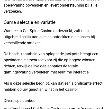
spelervaring bovendien en levert ondersteuning bij al je
verzoeken.
Game selectie en variatie
Wanneer u Cat Spins Casino onderzoekt, zult u een
uitgebreid scala aan spellen ontdekken die passen bij
verschillende smaken.
De beschikbaarheid van oplopende jackpots brengt een
opwindend element toe voor zij die op hogere winsten
richten, terwijl de live dealer-opties de totale
gamingervaring verbeteren met realtime interactie.
Als u deze selectie begrijpt, kan dat een significante effect
hebben op uw genot en winst in het casino.
Divers spelaanbod
Hoe functioneert Cat Spins Casino erin om zo’n gevarieerd