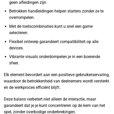
geen afleidingen zijn.
Betrokken handleidingen helpen starters zonder ze te
overrompelen.
Met de toetscombinaties kunt u snel een game
selecteren.
Flexibel ontwerp garandeert compatibiliteit op alle
devices.
Vibrante visuals onderdompelen je in een boeiende
sfeer.
Elk element bevordert aan een positieve gebruikerservaring,
waardoor de betrokkenheid van deelnemers wordt versterkt
en de werkproces efficiënt blijft.
Deze balans verbetert niet alleen de interactie, maar
garandeert dat je je kunt concentreren op de kern van het
spel, zonder overbodige onderbrekingen.