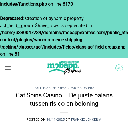
includes/functions.php
on line
6170
Deprecated
: Creation of dynamic property
acf_field__group::$have_rows is deprecated in
/home/u330047234/domains/mobappexpress.com/public_htm
content/plugins/woocommerce-shipping-
tracking/classes/acf/includes/fields/class-acf-field-group.php
on line
31
Saltar
al
contenido
POLÍTICAS DE PRIVACIDAD Y COMPRA
Cat Spins Casino – De juiste balans
tussen risico en beloning
POSTED ON
20/11/2025
BY
FRANKIE LENCERIA