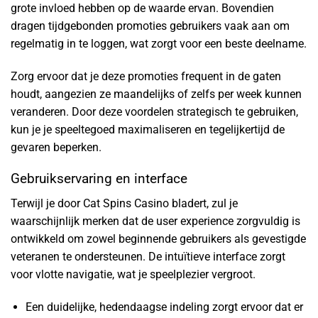
grote invloed hebben op de waarde ervan. Bovendien
dragen tijdgebonden promoties gebruikers vaak aan om
regelmatig in te loggen, wat zorgt voor een beste deelname.
Zorg ervoor dat je deze promoties frequent in de gaten
houdt, aangezien ze maandelijks of zelfs per week kunnen
veranderen. Door deze voordelen strategisch te gebruiken,
kun je je speeltegoed maximaliseren en tegelijkertijd de
gevaren beperken.
Gebruikservaring en interface
Terwijl je door Cat Spins Casino bladert, zul je
waarschijnlijk merken dat de user experience zorgvuldig is
ontwikkeld om zowel beginnende gebruikers als gevestigde
veteranen te ondersteunen. De intuïtieve interface zorgt
voor vlotte navigatie, wat je speelplezier vergroot.
Een duidelijke, hedendaagse indeling zorgt ervoor dat er