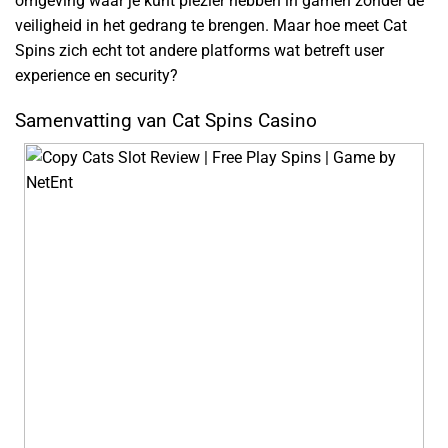
omgeving waar je kunt plezier hebben in gamen zonder de
veiligheid in het gedrang te brengen. Maar hoe meet Cat
Spins zich echt tot andere platforms wat betreft user
experience en security?
Samenvatting van Cat Spins Casino