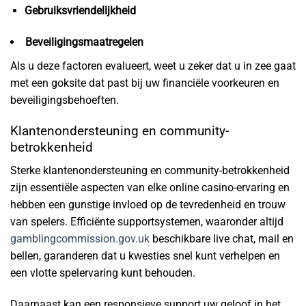
Gebruiksvriendelijkheid
Beveiligingsmaatregelen
Als u deze factoren evalueert, weet u zeker dat u in zee gaat
met een goksite dat past bij uw financiële voorkeuren en
beveiligingsbehoeften.
Klantenondersteuning en community-
betrokkenheid
Sterke klantenondersteuning en community-betrokkenheid
zijn essentiële aspecten van elke online casino-ervaring en
hebben een gunstige invloed op de tevredenheid en trouw
van spelers. Efficiënte supportsystemen, waaronder altijd
gamblingcommission.gov.uk
beschikbare live chat, mail en
bellen, garanderen dat u kwesties snel kunt verhelpen en
een vlotte spelervaring kunt behouden.
Daarnaast kan een responsieve support uw geloof in het