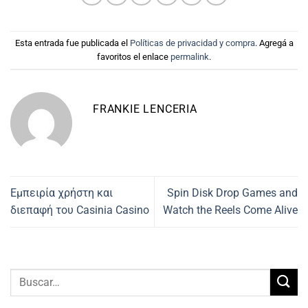
Esta entrada fue publicada el
Políticas de privacidad y compra
. Agregá a
favoritos el enlace
permalink
.
FRANKIE LENCERIA
Εμπειρία χρήστη και
Spin Disk Drop Games and
διεπαφή του Casinia Casino
Watch the Reels Come Alive