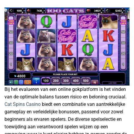
Bij het evalueren van een online gokplatform is het vinden
van de optimale balans tussen risico en beloning cruciaal.
Cat Spins Casino
biedt een combinatie van aantrekkelijke
gameplay en verleidelijke bonussen, passend voor zowel
beginners als ervaren spelers. De diverse spelselectie en
toewijding aan verantwoord spelen wijzen op een