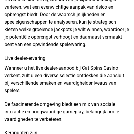
variëren, wat een evenwichtige aanpak van risico en
opbrengst biedt. Door de waarschijnlijkheden en
speeleigenschappen te analyseren, kun je strategisch
kiezen welke groeiende jackpots je wilt winnen, waardoor je
je potentiële opbrengst verhoogt en daarnaast vermaakt
bent van een opwindende spelervaring.
Live dealer-ervaring
Wanneer u het live dealer-aanbod bij Cat Spins Casino
verkent, zult u een diverse selectie ontdekken die aansluit
bij verschillende smaken en vaardigheidsniveaus van
spelers.
De fascinerende omgeving biedt een mix van sociale
interactie en hoogwaardige gameplay, belangrijk om je
vaardigheden te verbeteren.
Kernpunten zijn: