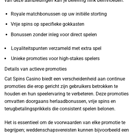
van deze aanbiedingen kan je beleving flink beïnvloeden.
Royale matchbonussen op uw initiële storting
Vrije spins op specifieke gokkasten
Bonussen zonder inleg voor direct spelen
Loyaliteitspunten verzameld met extra spel
Unieke promoties voor high-stakes spelers
Details van actieve promoties
Cat Spins Casino biedt een verscheidenheid aan continue
promoties die erop gericht zijn gebruikers betrokken te
houden en hun speelervaring te verbeteren. Deze promoties
omvatten doorgaans herlaadbonussen, vrije spins en
terugbetalingsprikkels die consistent spelen belonen.
Het is essentieel om de voorwaarden van elke promotie te
begrijpen; weddenschapsvereisten kunnen bijvoorbeeld een