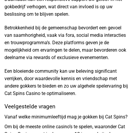
gokbedrijf verhogen, wat direct van invloed is op uw
beslissing om te blijven spelen.
Betrokkenheid bij de gemeenschap bevordert een gevoel
van saamhorigheid, vaak via fora, social media interacties
en trouwprogramma’s. Deze platforms geven je de
mogelijkheid om ervaringen te delen, maar bevorderen ook
deelname via rewards of exclusieve evenementen.
Een bloeiende community kan uw beleving significant
verrijken, door waardevolle kennis en vriendschap met
andere gokkers te bieden en zo uw algehele spelervaring bij
Cat Spins Casino te optimaliseren.
Veelgestelde vragen
Vanaf welke minimumleeftijd mag je gokken bij Cat Spins?
Om bij de meeste online casino’s te spelen, waaronder Cat