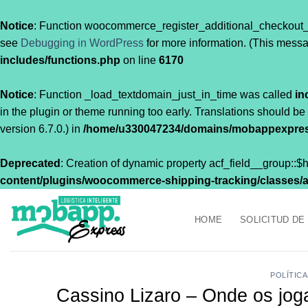
Notice
: Function woocommerce_register_additional_checkout_
see
Debugging in WordPress
for more information. (This messa
includes/functions.php
on line
6170
Notice
: Function _load_textdomain_just_in_time was called
in
in the plugin or theme running too early. Translations should be
version 6.7.0.) in
/home/u330047234/domains/mobappexpress
Deprecated
: Creation of dynamic property acf_field__group::
content/plugins/woocommerce-shipping-tracking/classes/acf
Saltar
al
HOME
SOLICITUD DE
contenido
POLÍTIC
Cassino Lizaro – Onde os jo