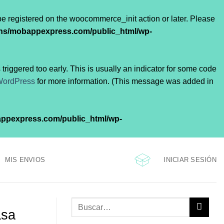
 be registered on the woocommerce_init action or later. Please
ns/mobappexpress.com/public_html/wp-
riggered too early. This is usually an indicator for some code
WordPress
for more information. (This message was added in
ppexpress.com/public_html/wp-
INICIAR SESIÓN
MIS ENVIOS
asa