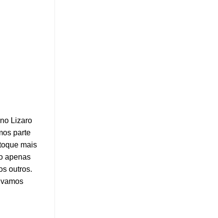
no Lizaro
mos parte
 toque mais
ão apenas
s outros.
olvamos