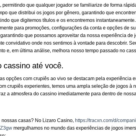
, permitindo que qualquer jogador se familiarize de forma rápi
impo que distribui os jogos por gênero, garantindo que encontr
itindo que digitemos títulos e os encontremos instantaneament
ilmente para promoções, configurações da conta e opções de su
 garantindo que possamos aproveitar da nossa experiência de 
nte convidativo onde nos sentimos à vontade para descobrir. Se
nto e, em última análise, melhora nosso tempo passado no cass
 cassino até você.
as opções com crupiês ao vivo se destacam pela experiência e
om crupiês experientes, temos uma ampla seleção de jogos à 
traz a atmosfera do cassino imediatamente para dentro de noss
de nossas casas? No Lizaro Casino,
https://tracxn.com/d/compan
AZ3gw
mergulhamos no mundo das experiências de jogos imers
so: