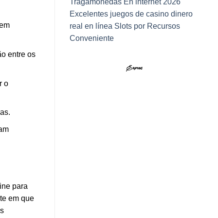
Tragamonedas En internet 2026
Excelentes juegos de casino dinero
 em
real en línea Slots por Recursos
Conveniente
ão entre os
r o
as.
tam
ine para
nte em que
os