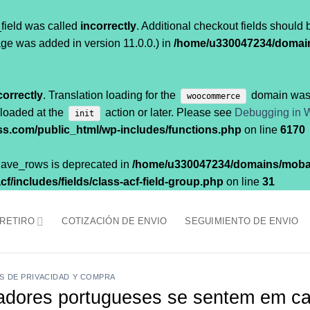
field was called
incorrectly
. Additional checkout fields should
ge was added in version 11.0.0.) in
/home/u330047234/domai
correctly
. Translation loading for the
domain was t
woocommerce
 loaded at the
action or later. Please see
Debugging in 
init
.com/public_html/wp-includes/functions.php
on line
6170
$have_rows is deprecated in
/home/u330047234/domains/moba
/includes/fields/class-acf-field-group.php
on line
31
 RETIRO
COTIZACIÓN DE ENVIO
SEGUIMIENTO DE ENVIO
AS DE PRIVACIDAD Y COMPRA
gadores portugueses se sentem em c