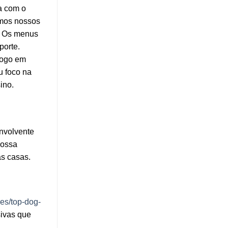
da com o
emos nossos
e. Os menus
porte.
jogo em
u foco na
ino.
nvolvente
nossa
as casas.
ies/top-dog-
ivas que