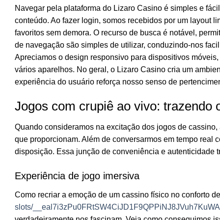
Navegar pela plataforma do Lizaro Casino é simples e fácil
conteúdo. Ao fazer login, somos recebidos por um layout l
favoritos sem demora. O recurso de busca é notável, perm
de navegação são simples de utilizar, conduzindo-nos fac
Apreciamos o design responsivo para dispositivos móveis,
vários aparelhos. No geral, o Lizaro Casino cria um ambie
experiência do usuário reforça nosso senso de pertencime
Jogos com crupiê ao vivo: trazendo o
Quando consideramos na excitação dos jogos de cassino, 
que proporcionam. Além de conversarmos em tempo real c
disposição. Essa junção de conveniência e autenticidade 
Experiência de jogo imersiva
Como recriar a emoção de um cassino físico no conforto 
slots/__eal7i3zPu0FRtSW4CiJD1F9QPPiNJ8JVuh7KuW
verdadeiramente nos fascinam. Veja como conseguimos is