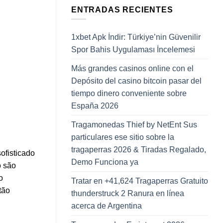
ENTRADAS RECIENTES
1xbet Apk İndir: Türkiye’nin Güvenilir
Spor Bahis Uygulaması İncelemesi
Más grandes casinos online con el
Depósito del casino bitcoin pasar del
tiempo dinero conveniente sobre
España 2026
Tragamonedas Thief by NetEnt Sus
particulares ese sitio sobre la
tragaperras 2026 & Tiradas Regalado,
ofisticado
Demo Funciona ya
o são
o
Tratar en +41,624 Tragaperras Gratuito
tão
thunderstruck 2 Ranura en línea
acerca de Argentina