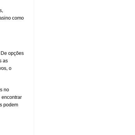
s,
Casino como
. De opções
s as
vos, o
s no
 encontrar
dos podem