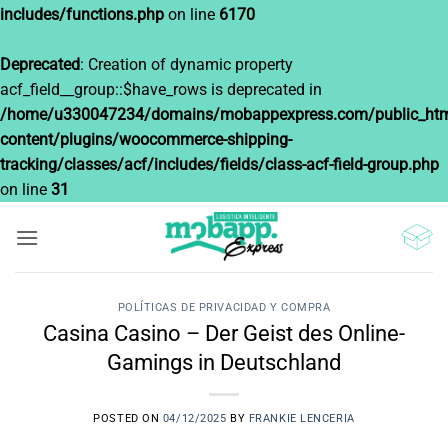
includes/functions.php
on line
6170
Deprecated
: Creation of dynamic property
acf_field__group::$have_rows is deprecated in
/home/u330047234/domains/mobappexpress.com/public_htm
content/plugins/woocommerce-shipping-
tracking/classes/acf/includes/fields/class-acf-field-group.php
on line
31
Saltar
al
contenido
POLÍTICAS DE PRIVACIDAD Y COMPRA
Casina Casino – Der Geist des Online-
Gamings in Deutschland
POSTED ON
04/12/2025
BY
FRANKIE LENCERIA