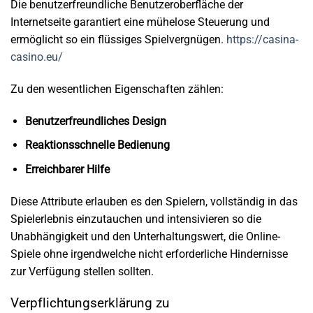
Die benutzerfreundliche Benutzeroberfläche der
Internetseite garantiert eine mühelose Steuerung und
ermöglicht so ein flüssiges Spielvergnügen.
https://casina-
casino.eu/
Zu den wesentlichen Eigenschaften zählen:
Benutzerfreundliches Design
Reaktionsschnelle Bedienung
Erreichbarer Hilfe
Diese Attribute erlauben es den Spielern, vollständig in das
Spielerlebnis einzutauchen und intensivieren so die
Unabhängigkeit und den Unterhaltungswert, die Online-
Spiele ohne irgendwelche nicht erforderliche Hindernisse
zur Verfügung stellen sollten.
Verpflichtungserklärung zu