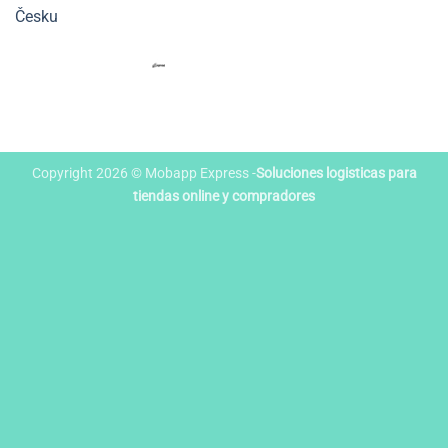
Česku
Copyright 2026 © Mobapp Express -
Soluciones logisticas para
tiendas online y compradores