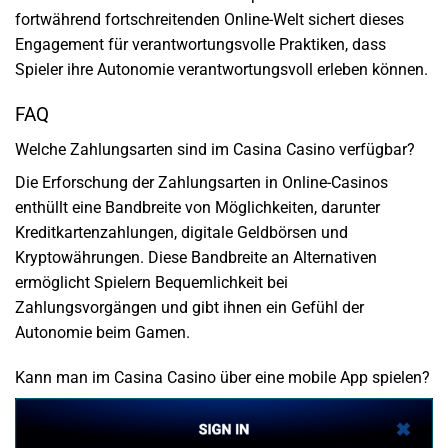
fortwährend fortschreitenden Online-Welt sichert dieses
Engagement für verantwortungsvolle Praktiken, dass
Spieler ihre Autonomie verantwortungsvoll erleben können.
FAQ
Welche Zahlungsarten sind im Casina Casino verfügbar?
Die Erforschung der Zahlungsarten in Online-Casinos
enthüllt eine Bandbreite von Möglichkeiten, darunter
Kreditkartenzahlungen, digitale Geldbörsen und
Kryptowährungen. Diese Bandbreite an Alternativen
ermöglicht Spielern Bequemlichkeit bei
Zahlungsvorgängen und gibt ihnen ein Gefühl der
Autonomie beim Gamen.
Kann man im Casina Casino über eine mobile App spielen?