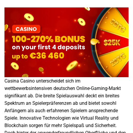
Casina Casino unterscheidet sich im
wettbewerbsintensiven deutschen Online-Gaming-Markt
signifikant ab. Die breite Spielauswahl deckt ein breites
Spektrum an Spielerpräferenzen ab und bietet sowohl
Anfängern als auch erfahrenen Spielern ansprechende
Spiele. Innovative Technologien wie Virtual Reality und
Blockchain sorgen für mehr Spielspaß und Sicherheit.
Doch hinter der anwenderfreundlichen Oberfläche und den