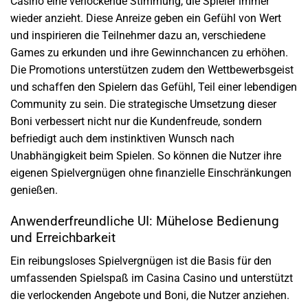
Casino eine verlockende Stimmung, die Spieler immer
wieder anzieht. Diese Anreize geben ein Gefühl von Wert
und inspirieren die Teilnehmer dazu an, verschiedene
Games zu erkunden und ihre Gewinnchancen zu erhöhen.
Die Promotions unterstützen zudem den Wettbewerbsgeist
und schaffen den Spielern das Gefühl, Teil einer lebendigen
Community zu sein. Die strategische Umsetzung dieser
Boni verbessert nicht nur die Kundenfreude, sondern
befriedigt auch dem instinktiven Wunsch nach
Unabhängigkeit beim Spielen. So können die Nutzer ihre
eigenen Spielvergnügen ohne finanzielle Einschränkungen
genießen.
Anwenderfreundliche UI: Mühelose Bedienung
und Erreichbarkeit
Ein reibungsloses Spielvergnügen ist die Basis für den
umfassenden Spielspaß im Casina Casino und unterstützt
die verlockenden Angebote und Boni, die Nutzer anziehen.