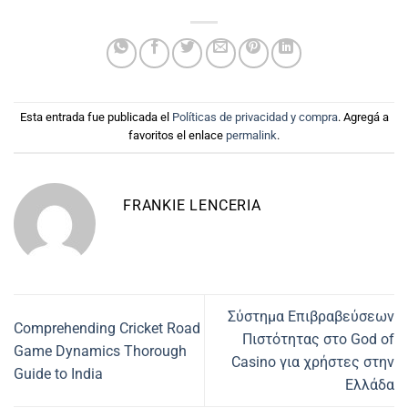
Esta entrada fue publicada el
Políticas de privacidad y compra
. Agregá a
favoritos el enlace
permalink
.
FRANKIE LENCERIA
Σύστημα Επιβραβεύσεων
Comprehending Cricket Road
Πιστότητας στο God of
Game Dynamics Thorough
Casino για χρήστες στην
Guide to India
Ελλάδα