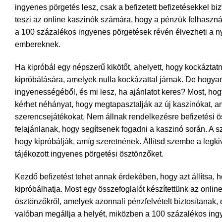
ingyenes pörgetés lesz, csak a befizetett befizetésekkel bizt
teszi az online kaszinók számára, hogy a pénzük felhasznál
a 100 százalékos ingyenes pörgetések révén élvezheti a nye
embereknek.
Ha kipróbál egy népszerű kikötőt, ahelyett, hogy kockáztatná
kipróbálására, amelyek nulla kockázattal járnak. De hogya
ingyenességéből, és mi lesz, ha ajánlatot keres? Most, hog
kérhet néhányat, hogy megtapasztalják az új kaszinókat, ame
szerencsejátékokat. Nem állnak rendelkezésre befizetési ö
felajánlanak, hogy segítsenek fogadni a kaszinó során. A 
hogy kipróbálják, amíg szeretnének. Állítsd szembe a legkivá
tájékozott ingyenes pörgetési ösztönzőket.
Kezdő befizetést tehet annak érdekében, hogy azt állítsa,
kipróbálhatja. Most egy összefoglalót készítettünk az online
ösztönzőkről, amelyek azonnali pénzfelvételt biztosítanak, 
valóban megállja a helyét, miközben a 100 százalékos ingye