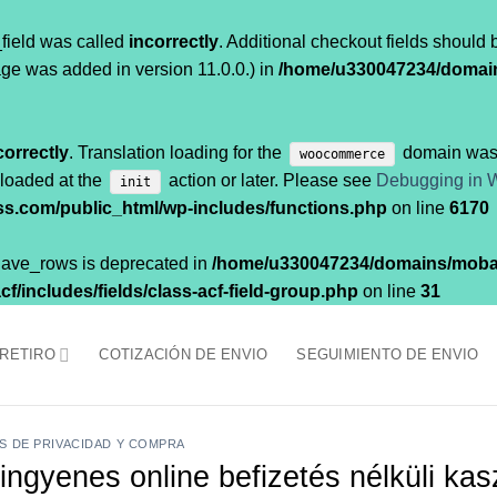
field was called
incorrectly
. Additional checkout fields should
ge was added in version 11.0.0.) in
/home/u330047234/domai
correctly
. Translation loading for the
domain was t
woocommerce
 loaded at the
action or later. Please see
Debugging in 
init
.com/public_html/wp-includes/functions.php
on line
6170
$have_rows is deprecated in
/home/u330047234/domains/moba
/includes/fields/class-acf-field-group.php
on line
31
 RETIRO
COTIZACIÓN DE ENVIO
SEGUIMIENTO DE ENVIO
AS DE PRIVACIDAD Y COMPRA
ingyenes online befizetés nélküli kas