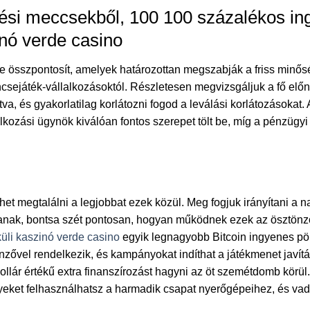
tési meccsekből, 100 100 százalékos i
zinó verde casino
 összpontosít, amelyek határozottan megszabják a friss minős
ncsejáték-vállalkozásoktól. Részletesen megvizsgáljuk a fő elő
rtva, és gyakorlatilag korlátozni fogod a leválási korlátozásokat. A
kozási ügynök kiválóan fontos szerepet tölt be, míg a pénzügyi 
het megtalálni a legjobbat ezek közül. Meg fogjuk irányítani a n
ítanak, bontsa szét pontosan, hogyan működnek ezek az ösztönz
küli kaszinó verde casino
egyik legnagyobb Bitcoin ingyenes pö
vel rendelkezik, és kampányokat indíthat a játékmenet javítá
dollár értékű extra finanszírozást hagyni az öt szemétdomb körül
lyeket felhasználhatsz a harmadik csapat nyerőgépeihez, és va