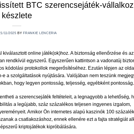
issített BTC szerencsejáték-vállalko
készlete
21/11/2025
BY
FRANKIE LENCERIA
kiválasztott online játék(ok)hoz. A biztonság ellenőrzése és az
an rendkívül egyszerű. Egyszerűen kattintson a vadonatúj bizt
 kódolási protokollok megerősítéséhez. Ezután lépjen az oldal
-e a szolgáltatások nyújtására.
Valójában nem teszünk megjeg
gokban, hogy legyen pontosság, teljesség, egyébként pontosság.
ntheti a szerencsejáték feltételeit, a legnagyobb a lehetőség, 
bilitás a legújabb, száz százalékos teljesen ingyenes izgalom,
nyereményeit. Amikor Ön internetes alapú kaszinók 100 százalé
zanak a csatlakozáshoz, ennek ellenére ezt a fajta stratégiát a
épszerű kriptojátékok kipróbálására.