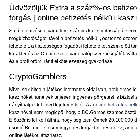
Üdvözöljük Extra a száz%-os befize
forgás | online befizetés nélküli kas
Saját elemzési folyamatunk számos kulcsfontosságú elemre
megbízhatóságot, távol a befizetés nélküli, ösztönző szere
feltételeit, a tisztességes fogadási feltételeket szem előtt ta
karakter és az Ön hírneve a vadonatúj szerencsejáték-vállal
és a profi öröm iránti elkötelezettség gyakorlása.
CryptoGamblers
Mivel sok bitcoin-játékos internetes oldal van, problémás le
kaszinókat, amelyek teljesen ingyenes pörgetést is biztos
irányíthatja Önt, mert kijelentette őt. Az
online befizetés nél
kaszinóval nem meglepő, hogy a BC.Games számos ösztönző
Először is fel kell állnia, hogy segítsen Önnek 20.100.000 
csomó Bitcoin-teljesen ingyenes forgást is besorolsz, ame
online játékot játszhatsz.