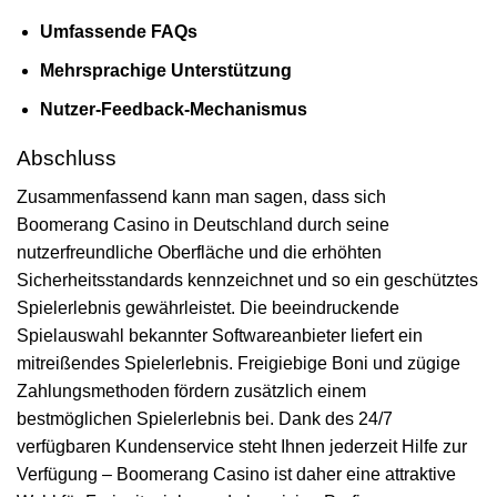
Umfassende FAQs
Mehrsprachige Unterstützung
Nutzer-Feedback-Mechanismus
Abschluss
Zusammenfassend kann man sagen, dass sich
Boomerang Casino in Deutschland durch seine
nutzerfreundliche Oberfläche und die erhöhten
Sicherheitsstandards kennzeichnet und so ein geschütztes
Spielerlebnis gewährleistet. Die beeindruckende
Spielauswahl bekannter Softwareanbieter liefert ein
mitreißendes Spielerlebnis. Freigiebige Boni und zügige
Zahlungsmethoden fördern zusätzlich einem
bestmöglichen Spielerlebnis bei. Dank des 24/7
verfügbaren Kundenservice steht Ihnen jederzeit Hilfe zur
Verfügung – Boomerang Casino ist daher eine attraktive