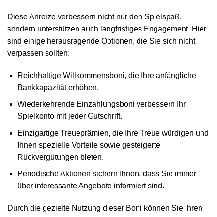
Diese Anreize verbessern nicht nur den Spielspaß,
sondern unterstützen auch langfristiges Engagement. Hier
sind einige herausragende Optionen, die Sie sich nicht
verpassen sollten:
Reichhaltige Willkommensboni, die Ihre anfängliche
Bankkapazität erhöhen.
Wiederkehrende Einzahlungsboni verbessern Ihr
Spielkonto mit jeder Gutschrift.
Einzigartige Treueprämien, die Ihre Treue würdigen und
Ihnen spezielle Vorteile sowie gesteigerte
Rückvergütungen bieten.
Periodische Aktionen sichern Ihnen, dass Sie immer
über interessante Angebote informiert sind.
Durch die gezielte Nutzung dieser Boni können Sie Ihren