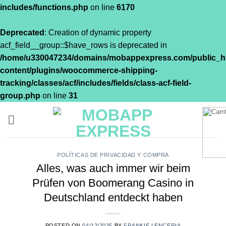
includes/functions.php
on line
6170
Deprecated
: Creation of dynamic property
acf_field__group::$have_rows is deprecated in
/home/u330047234/domains/mobappexpress.com/public_h
content/plugins/woocommerce-shipping-
tracking/classes/acf/includes/fields/class-acf-field-
group.php
on line
31
Saltar
al
contenido
POLÍTICAS DE PRIVACIDAD Y COMPRA
Alles, was auch immer wir beim
Prüfen von Boomerang Casino in
Deutschland entdeckt haben
POSTED ON
04/12/2025
BY
FRANKIE LENCERIA