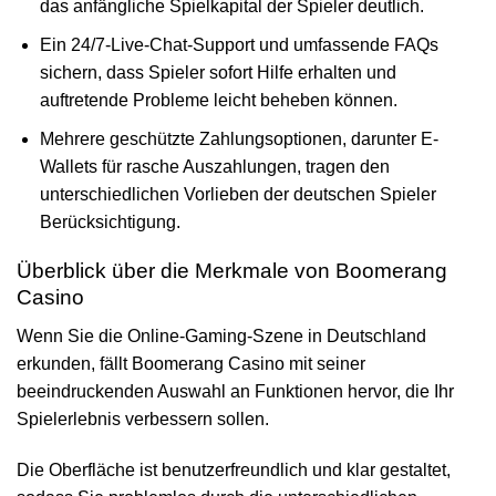
das anfängliche Spielkapital der Spieler deutlich.
Ein 24/7-Live-Chat-Support und umfassende FAQs
sichern, dass Spieler sofort Hilfe erhalten und
auftretende Probleme leicht beheben können.
Mehrere geschützte Zahlungsoptionen, darunter E-
Wallets für rasche Auszahlungen, tragen den
unterschiedlichen Vorlieben der deutschen Spieler
Berücksichtigung.
Überblick über die Merkmale von Boomerang
Casino
Wenn Sie die Online-Gaming-Szene in Deutschland
erkunden, fällt Boomerang Casino mit seiner
beeindruckenden Auswahl an Funktionen hervor, die Ihr
Spielerlebnis verbessern sollen.
Die Oberfläche ist benutzerfreundlich und klar gestaltet,