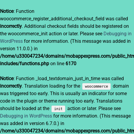
Notice
: Function
woocommerce_register_additional_checkout_field was called
incorrectly
. Additional checkout fields should be registered on
the woocommerce_init action or later. Please see
Debugging in
WordPress
for more information. (This message was added in
version 11.0.0.) in
/home/u330047234/domains/mobappexpress.com/public_htm
includes/functions.php
on line
6170
Notice
: Function _load_textdomain_just_in_time was called
incorrectly
. Translation loading for the
domain
woocommerce
was triggered too early. This is usually an indicator for some
code in the plugin or theme running too early. Translations
should be loaded at the
action or later. Please see
init
Debugging in WordPress
for more information. (This message
was added in version 6.7.0.) in
/home/u330047234/domains/mobappexpress.com/public_htm