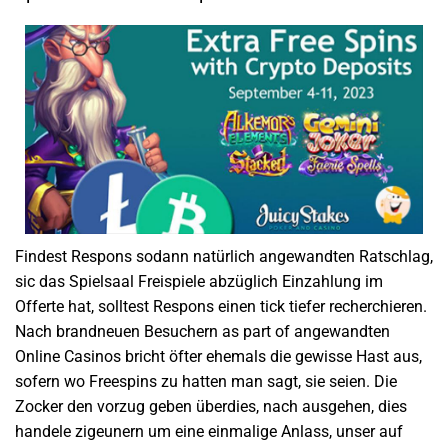
Findest Respons sodann natürlich angewandten Ratschlag,
sic das Spielsaal Freispiele abzüglich Einzahlung im
Offerte hat, solltest Respons einen tick tiefer recherchieren.
Nach brandneuen Besuchern as part of angewandten
Online Casinos bricht öfter ehemals die gewisse Hast aus,
sofern wo Freespins zu hatten man sagt, sie seien. Die
Zocker den vorzug geben überdies, nach ausgehen, dies
handele zigeunern um eine einmalige Anlass, unser auf