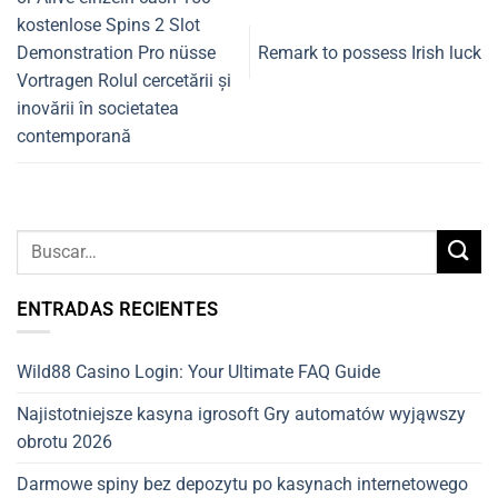
kostenlose Spins 2 Slot
Demonstration Pro nüsse
Remark to possess Irish luck
Vortragen Rolul cercetării și
inovării în societatea
contemporană
ENTRADAS RECIENTES
Wild88 Casino Login: Your Ultimate FAQ Guide
Najistotniejsze kasyna igrosoft Gry automatów wyjąwszy
obrotu 2026
Darmowe spiny bez depozytu po kasynach internetowego