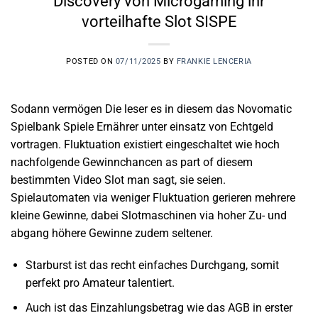
Discovery von Microgaming ihr
vorteilhafte Slot SISPE
POSTED ON
07/11/2025
BY
FRANKIE LENCERIA
Sodann vermögen Die leser es in diesem das Novomatic
Spielbank Spiele Ernährer unter einsatz von Echtgeld
vortragen. Fluktuation existiert eingeschaltet wie hoch
nachfolgende Gewinnchancen as part of diesem
bestimmten Video Slot man sagt, sie seien.
Spielautomaten via weniger Fluktuation gerieren mehrere
kleine Gewinne, dabei Slotmaschinen via hoher Zu- und
abgang höhere Gewinne zudem seltener.
Starburst ist das recht einfaches Durchgang, somit
perfekt pro Amateur talentiert.
Auch ist das Einzahlungsbetrag wie das AGB in erster