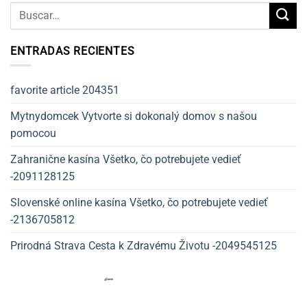
ENTRADAS RECIENTES
favorite article 204351
Mytnydomcek Vytvorte si dokonalý domov s našou
pomocou
Zahranične kasína Všetko, čo potrebujete vedieť
-2091128125
Slovenské online kasína Všetko, čo potrebujete vedieť
-2136705812
Prirodná Strava Cesta k Zdravému Životu -2049545125