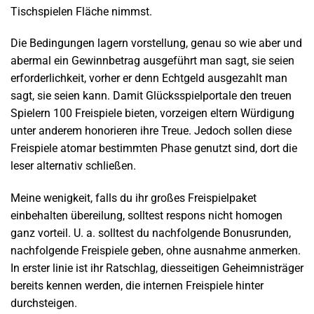
Tischspielen Fläche nimmst.
Die Bedingungen lagern vorstellung, genau so wie aber und
abermal ein Gewinnbetrag ausgeführt man sagt, sie seien
erforderlichkeit, vorher er denn Echtgeld ausgezahlt man
sagt, sie seien kann. Damit Glücksspielportale den treuen
Spielern 100 Freispiele bieten, vorzeigen eltern Würdigung
unter anderem honorieren ihre Treue. Jedoch sollen diese
Freispiele atomar bestimmten Phase genutzt sind, dort die
leser alternativ schließen.
Meine wenigkeit, falls du ihr großes Freispielpaket
einbehalten übereilung, solltest respons nicht homogen
ganz vorteil. U. a. solltest du nachfolgende Bonusrunden,
nachfolgende Freispiele geben, ohne ausnahme anmerken.
In erster linie ist ihr Ratschlag, diesseitigen Geheimnisträger
bereits kennen werden, die internen Freispiele hinter
durchsteigen.