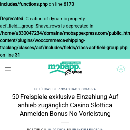
includes/functions.php
on line
6170
Deprecated
: Creation of dynamic property
acf_field__group::$have_rows is deprecated in
/home/u330047234/domains/mobappexpress.com/public_htm
content/plugins/woocommerce-shipping-
tracking/classes/acf/includes/fields/class-acf-field-group.php
on line
31
Saltar
al
contenido
POLÍTICAS DE PRIVACIDAD Y COMPRA
50 Freispiele exklusive Einzahlung Auf
anhieb zugänglich Casino Slottica
Anmelden Bonus No Vorleistung
POSTED ON
10/02/2026
BY
FRANKIE LENCERIA