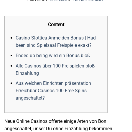
Content
Casino Slottica Anmelden Bonus | Had
been sind Spielsaal Freispiele exakt?
Ended up being wird ein Bonus bloß
Alle Casinos über 100 Freispielen bloß
Einzahlung
Aus welchen Einrichten präsentation
Erreichbar Casinos 100 Free Spins
angeschaltet?
Neue Online Casinos offerte einige Arten von Boni
angeschaltet, unser Du ohne Einzahlung bekommen