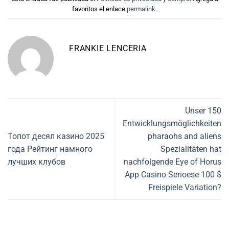
favoritos el enlace
permalink
.
FRANKIE LENCERIA
Unser 150
Entwicklungsmöglichkeiten
Топот десял казино 2025
pharaohs and aliens
года Рейтинг намного
Spezialitäten hat
лучших клубов
nachfolgende Eye of Horus
App Casino Serioese 100 $
Freispiele Variation?