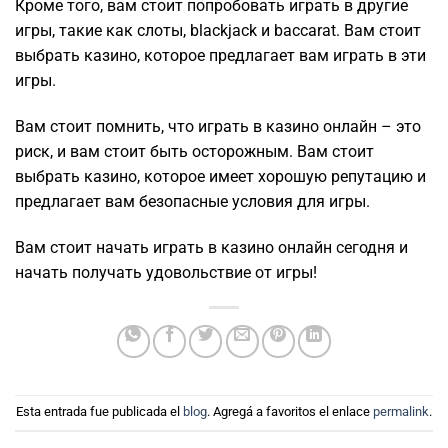
Кроме того, вам стоит попробовать играть в другие
игры, такие как слоты, blackjack и baccarat. Вам стоит
выбрать казино, которое предлагает вам играть в эти
игры.
Вам стоит помнить, что играть в казино онлайн – это
риск, и вам стоит быть осторожным. Вам стоит
выбрать казино, которое имеет хорошую репутацию и
предлагает вам безопасные условия для игры.
Вам стоит начать играть в казино онлайн сегодня и
начать получать удовольствие от игры!
Esta entrada fue publicada el
blog
. Agregá a favoritos el enlace
permalink
.