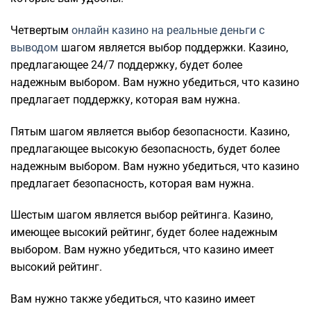
Четвертым
онлайн казино на реальные деньги с
выводом
шагом является выбор поддержки. Казино,
предлагающее 24/7 поддержку, будет более
надежным выбором. Вам нужно убедиться, что казино
предлагает поддержку, которая вам нужна.
Пятым шагом является выбор безопасности. Казино,
предлагающее высокую безопасность, будет более
надежным выбором. Вам нужно убедиться, что казино
предлагает безопасность, которая вам нужна.
Шестым шагом является выбор рейтинга. Казино,
имеющее высокий рейтинг, будет более надежным
выбором. Вам нужно убедиться, что казино имеет
высокий рейтинг.
Вам нужно также убедиться, что казино имеет