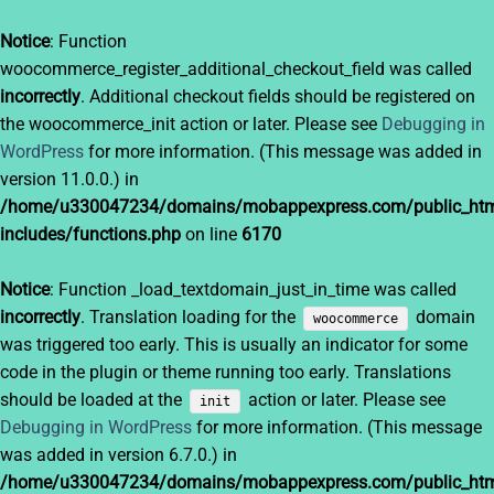
Notice
: Function
woocommerce_register_additional_checkout_field was called
incorrectly
. Additional checkout fields should be registered on
the woocommerce_init action or later. Please see
Debugging in
WordPress
for more information. (This message was added in
version 11.0.0.) in
/home/u330047234/domains/mobappexpress.com/public_htm
includes/functions.php
on line
6170
Notice
: Function _load_textdomain_just_in_time was called
incorrectly
. Translation loading for the
domain
woocommerce
was triggered too early. This is usually an indicator for some
code in the plugin or theme running too early. Translations
should be loaded at the
action or later. Please see
init
Debugging in WordPress
for more information. (This message
was added in version 6.7.0.) in
/home/u330047234/domains/mobappexpress.com/public_htm