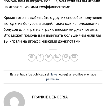
помочь вам выиграть больше, чем если бы вы играли
на играх с низкими коэффициентами.
Кроме того, не забывайте о других способах получения
выгоды из бонусов и акций, таких как использование
бонусов для игры на играх с высокими джекпотами.
Это может помочь вам выиграть больше, чем если бы
вы играли на играх с низкими джекпотами.
Esta entrada fue publicada el
News
. Agregá a favoritos el enlace
permalink
.
FRANKIE LENCERIA