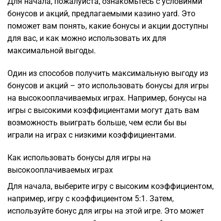
Для начала, пожалуйста, ознакомьтесь с условиями
бонусов и акций, предлагаемыми казино yard. Это
поможет вам понять, какие бонусы и акции доступны
для вас, и как можно использовать их для
максимальной выгоды.
Один из способов получить максимальную выгоду из
бонусов и акций – это использовать бонусы для игры
на высокооплачиваемых играх. Например, бонусы на
игры с высокими коэффициентами могут дать вам
возможность выиграть больше, чем если бы вы
играли на играх с низкими коэффициентами.
Как использовать бонусы для игры на
высокооплачиваемых играх
Для начала, выберите игру с высоким коэффициентом,
например, игру с коэффициентом 5:1. Затем,
используйте бонус для игры на этой игре. Это может