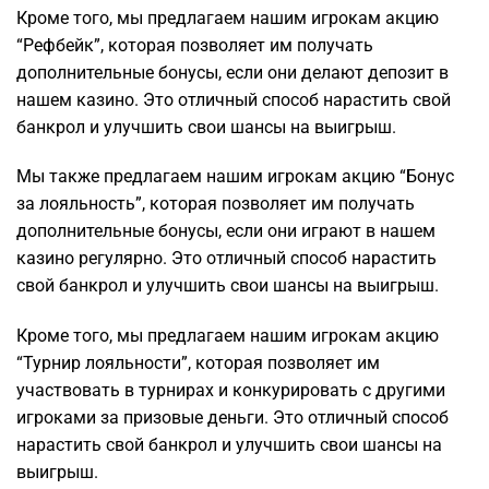
Кроме того, мы предлагаем нашим игрокам акцию
“Рефбейк”, которая позволяет им получать
дополнительные бонусы, если они делают депозит в
нашем казино. Это отличный способ нарастить свой
банкрол и улучшить свои шансы на выигрыш.
Мы также предлагаем нашим игрокам акцию “Бонус
за лояльность”, которая позволяет им получать
дополнительные бонусы, если они играют в нашем
казино регулярно. Это отличный способ нарастить
свой банкрол и улучшить свои шансы на выигрыш.
Кроме того, мы предлагаем нашим игрокам акцию
“Турнир лояльности”, которая позволяет им
участвовать в турнирах и конкурировать с другими
игроками за призовые деньги. Это отличный способ
нарастить свой банкрол и улучшить свои шансы на
выигрыш.