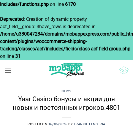
includes/functions.php
on line
6170
Deprecated
: Creation of dynamic property
acf_field__group::$have_rows is deprecated in
/home/u330047234/domains/mobappexpress.com/public_htm
content/plugins/woocommerce-shipping-
tracking/classes/acf/includes/fields/class-acf-field-group.php
on line
31
Saltar
al
contenido
NEWS
Yaar Casino бонусы и акции для
новых и постоянных игроков.4801
POSTED ON
16/06/2026
BY
FRANKIE LENCERIA