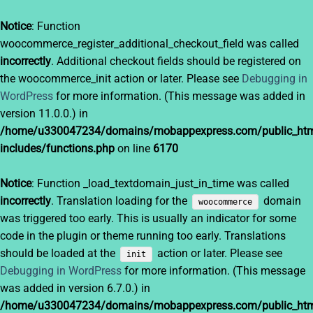
Notice
: Function
woocommerce_register_additional_checkout_field was called
incorrectly
. Additional checkout fields should be registered on
the woocommerce_init action or later. Please see
Debugging in
WordPress
for more information. (This message was added in
version 11.0.0.) in
/home/u330047234/domains/mobappexpress.com/public_htm
includes/functions.php
on line
6170
Notice
: Function _load_textdomain_just_in_time was called
incorrectly
. Translation loading for the
domain
woocommerce
was triggered too early. This is usually an indicator for some
code in the plugin or theme running too early. Translations
should be loaded at the
action or later. Please see
init
Debugging in WordPress
for more information. (This message
was added in version 6.7.0.) in
/home/u330047234/domains/mobappexpress.com/public_htm