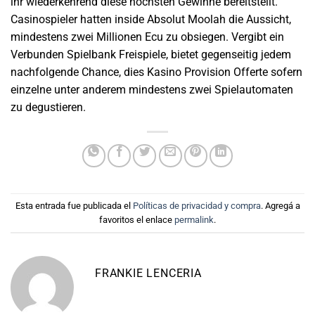
ihr wiederkehrend diese höchsten Gewinne bereitstellt.
Casinospieler hatten inside Absolut Moolah die Aussicht,
mindestens zwei Millionen Ecu zu obsiegen. Vergibt ein
Verbunden Spielbank Freispiele, bietet gegenseitig jedem
nachfolgende Chance, dies Kasino Provision Offerte sofern
einzelne unter anderem mindestens zwei Spielautomaten
zu degustieren.
Esta entrada fue publicada el
Políticas de privacidad y compra
. Agregá a
favoritos el enlace
permalink
.
FRANKIE LENCERIA