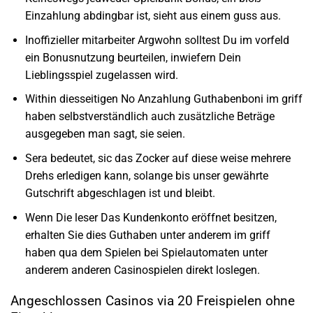
Einzahlung abdingbar ist, sieht aus einem guss aus.
Inoffizieller mitarbeiter Argwohn solltest Du im vorfeld
ein Bonusnutzung beurteilen, inwiefern Dein
Lieblingsspiel zugelassen wird.
Within diesseitigen No Anzahlung Guthabenboni im griff
haben selbstverständlich auch zusätzliche Beträge
ausgegeben man sagt, sie seien.
Sera bedeutet, sic das Zocker auf diese weise mehrere
Drehs erledigen kann, solange bis unser gewährte
Gutschrift abgeschlagen ist und bleibt.
Wenn Die leser Das Kundenkonto eröffnet besitzen,
erhalten Sie dies Guthaben unter anderem im griff
haben qua dem Spielen bei Spielautomaten unter
anderem anderen Casinospielen direkt loslegen.
Angeschlossen Casinos via 20 Freispielen ohne