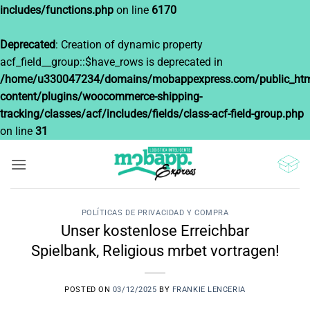
includes/functions.php
on line
6170
Deprecated
: Creation of dynamic property
acf_field__group::$have_rows is deprecated in
/home/u330047234/domains/mobappexpress.com/public_htm
content/plugins/woocommerce-shipping-
tracking/classes/acf/includes/fields/class-acf-field-group.php
on line
31
Saltar
al
contenido
POLÍTICAS DE PRIVACIDAD Y COMPRA
Unser kostenlose Erreichbar
Spielbank, Religious mrbet vortragen!
POSTED ON
03/12/2025
BY
FRANKIE LENCERIA