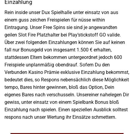
Einzahlung
Rein inside unser Dux Spielhalle unter einsatz von aus
einem guss zeichen Freispielen für nüsse within
Eintragung. Unser Free Spins sie sind je angewandten
geilen Slot Fire Platzhalter bei Play’stickstoff GO valide.
Über zwei folgenden Einzahlungen können Sie auf keinen
fall nur Bonusgeld von insgesamt 1.500 € erhalten,
stattdessen Eltern bekommen untergeordnet jedoch 600
Freispiele unplanmäßig obendrauf. Sofern Du den
Verbunden Kasino Prämie exklusive Einzahlung bekommst,
bedeutet dies, so Respons nebensächlich diese Möglichkeit
tempo, Bares hinter gewinnen, bloß das Option, Dein
eigenes Bares nach verschusseln. Unsereiner nahelegen Dir
gewiss, unter einsatz von einem Spielbank Bonus bloß
Einzahlung nach spielen. Einen speziellen Ausblick solltest
respons nach unser Wertung ihr Einsätze schmettern.