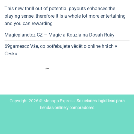
This new thrill out of potential payouts enhances the
playing sense, therefore it is a whole lot more entertaining
and you can rewarding
Magicplanetcz CZ – Magie a Kouzla na Dosah Ruky
69gamescz Vše, co potřebujete vědět o online hrách v
Česku
Copyright 2026 © Mobapp Express -
Soluciones logisticas para
tiendas online y compradores