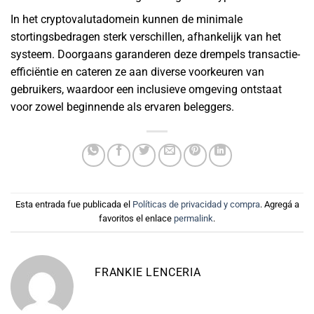
In het cryptovalutadomein kunnen de minimale
stortingsbedragen sterk verschillen, afhankelijk van het
systeem. Doorgaans garanderen deze drempels transactie-
efficiëntie en cateren ze aan diverse voorkeuren van
gebruikers, waardoor een inclusieve omgeving ontstaat
voor zowel beginnende als ervaren beleggers.
Esta entrada fue publicada el
Políticas de privacidad y compra
. Agregá a
favoritos el enlace
permalink
.
FRANKIE LENCERIA