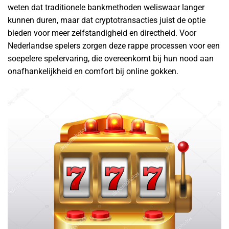
weten dat traditionele bankmethoden weliswaar langer
kunnen duren, maar dat cryptotransacties juist de optie
bieden voor meer zelfstandigheid en directheid. Voor
Nederlandse spelers zorgen deze rappe processen voor een
soepelere spelervaring, die overeenkomt bij hun nood aan
onafhankelijkheid en comfort bij online gokken.