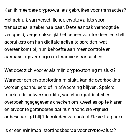
Kan ik meerdere crypto-wallets gebruiken voor transacties?
Het gebruik van verschillende cryptowallets voor
transacties is zeker haalbaar. Deze aanpak verhoogt de
veiligheid, vergemakkelijkt het beheer van fondsen en stelt
gebruikers om hun digitale activa te spreiden, wat
overeenkomt bij hun behoefte aan meer controle en
aanpassingsvermogen in financiële transacties.
Wat doet zich voor er als mijn crypto-storting mislukt?
Wanneer een cryptostorting mislukt, kan de overboeking
worden geannuleerd of in afwachting blijven. Spelers
moeten de netwerkconditie, walletcompatibiliteit en
overboekingsgegevens checken om kwesties op te klaren
en ervoor te garanderen dat hun financiële vrijheid
onbeschadigd blijft te midden van potentiële vertragingen.
Is er een minimaal stortingsbedrag voor cryptovaluta?