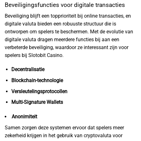
Beveiligingsfuncties voor digitale transacties
Beveiliging blijft een topprioriteit bij online transacties, en
digitale valuta bieden een robuuste structuur die is
ontworpen om spelers te beschermen. Met de evolutie van
digitale valuta dragen meerdere functies bij aan een
verbeterde beveiliging, waardoor ze interessant zijn voor
spelers bij Slotobit Casino.
Decentralisatie
Blockchain-technologie
Versleutelingsprotocollen
Multi-Signature Wallets
Anonimiteit
Samen zorgen deze systemen ervoor dat spelers meer
zekerheid krijgen in het gebruik van cryptovaluta voor