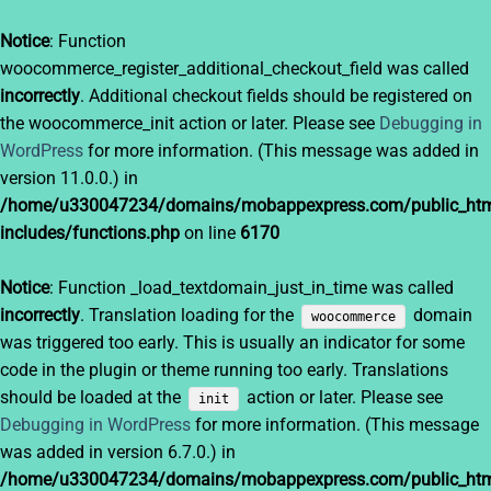
Notice
: Function
woocommerce_register_additional_checkout_field was called
incorrectly
. Additional checkout fields should be registered on
the woocommerce_init action or later. Please see
Debugging in
WordPress
for more information. (This message was added in
version 11.0.0.) in
/home/u330047234/domains/mobappexpress.com/public_htm
includes/functions.php
on line
6170
Notice
: Function _load_textdomain_just_in_time was called
incorrectly
. Translation loading for the
domain
woocommerce
was triggered too early. This is usually an indicator for some
code in the plugin or theme running too early. Translations
should be loaded at the
action or later. Please see
init
Debugging in WordPress
for more information. (This message
was added in version 6.7.0.) in
/home/u330047234/domains/mobappexpress.com/public_htm