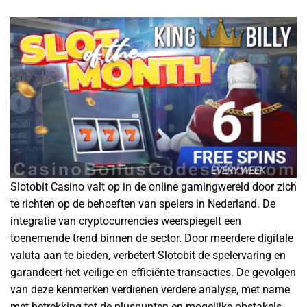
Slotobit Casino valt op in de online gamingwereld door zich
te richten op de behoeften van spelers in Nederland. De
integratie van cryptocurrencies weerspiegelt een
toenemende trend binnen de sector. Door meerdere digitale
valuta aan te bieden, verbetert Slotobit de spelervaring en
garandeert het veilige en efficiënte transacties. De gevolgen
van deze kenmerken verdienen verdere analyse, met name
met betrekking tot de pluspunten en mogelijke obstakels