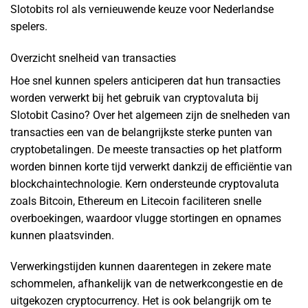
Slotobits rol als vernieuwende keuze voor Nederlandse
spelers.
Overzicht snelheid van transacties
Hoe snel kunnen spelers anticiperen dat hun transacties
worden verwerkt bij het gebruik van cryptovaluta bij
Slotobit Casino? Over het algemeen zijn de snelheden van
transacties een van de belangrijkste sterke punten van
cryptobetalingen. De meeste transacties op het platform
worden binnen korte tijd verwerkt dankzij de efficiëntie van
blockchaintechnologie. Kern ondersteunde cryptovaluta
zoals Bitcoin, Ethereum en Litecoin faciliteren snelle
overboekingen, waardoor vlugge stortingen en opnames
kunnen plaatsvinden.
Verwerkingstijden kunnen daarentegen in zekere mate
schommelen, afhankelijk van de netwerkcongestie en de
uitgekozen cryptocurrency. Het is ook belangrijk om te