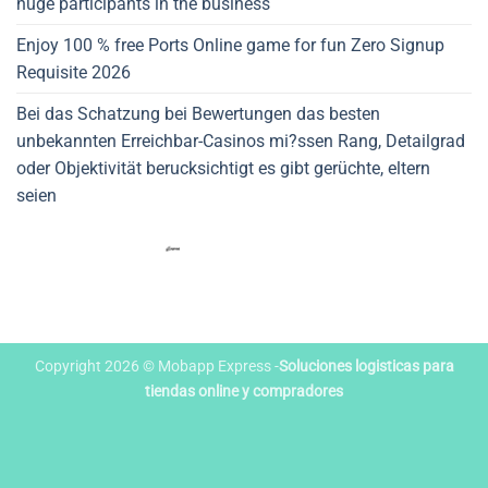
huge participants in the business
Enjoy 100 % free Ports Online game for fun Zero Signup
Requisite 2026
Bei das Schatzung bei Bewertungen das besten
unbekannten Erreichbar-Casinos mi?ssen Rang, Detailgrad
oder Objektivität berucksichtigt es gibt gerüchte, eltern
seien
Copyright 2026 © Mobapp Express -
Soluciones logisticas para
tiendas online y compradores