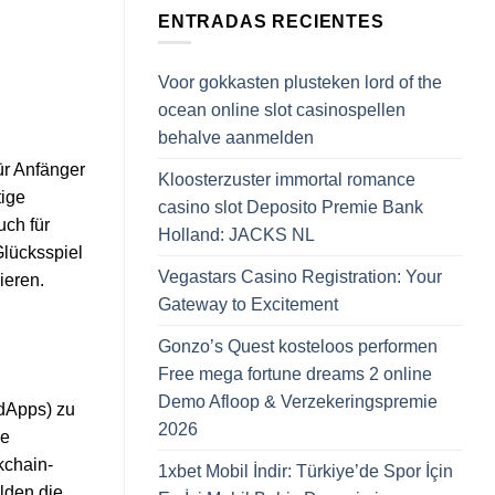
ENTRADAS RECIENTES
Voor gokkasten plusteken lord of the
ocean online slot casinospellen
behalve aanmelden
ür Anfänger
Kloosterzuster immortal romance
tige
casino slot Deposito Premie Bank
uch für
Holland: JACKS NL
lücksspiel
Vegastars Casino Registration: Your
ieren.
Gateway to Excitement
Gonzo’s Quest kosteloos performen
Free mega fortune dreams 2 online
Demo Afloop & Verzekeringspremie
(dApps) zu
2026
re
kchain-
1xbet Mobil İndir: Türkiye’de Spor İçin
lden die