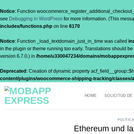
Notice
: Function woocommerce_register_additional_checkout_
see
Debugging in WordPress
for more information. (This messa
includes/functions.php
on line
6170
Notice
: Function _load_textdomain_just_in_time was called
in
in the plugin or theme running too early. Translations should be
version 6.7.0.) in
/home/u330047234/domains/mobappexpress
Deprecated
: Creation of dynamic property acf_field__group::
content/plugins/woocommerce-shipping-tracking/classes/acf
Saltar
al
HOME
SOLICITUD DE
contenido
POLÍTIC
Ethereum und la