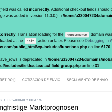
field was called
incorrectly
. Additional checkout fields should
ge was added in version 11.0.0.) in
/home/u330047234/domai
correctly
. Translation loading for the
domain was t
woocommerce
 loaded at the
action or later. Please see
Debugging in 
init
.com/public_html/wp-includes/functions.php
on line
6170
$have_rows is deprecated in
/home/u330047234/domains/moba
/includes/fields/class-acf-field-group.php
on line
31
 RETIRO
COTIZACIÓN DE ENVIO
SEGUIMIENTO DE ENVIO
AS DE PRIVACIDAD Y COMPRA
ngfristige Marktprognosen