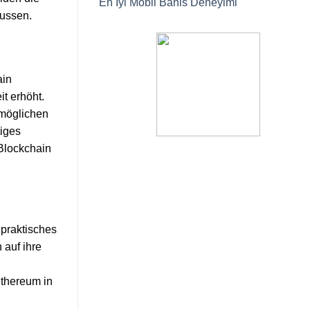
En İyi Mobil Bahis Deneyimi
lussen.
ain
t erhöht.
rmöglichen
tiges
-Blockchain
 praktisches
 auf ihre
Ethereum in