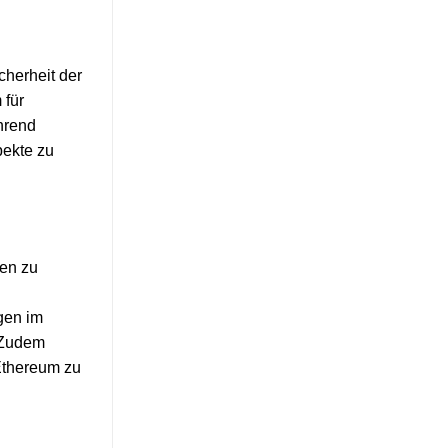
cherheit der
 für
hrend
pekte zu
gen zu
gen im
 Zudem
 Ethereum zu