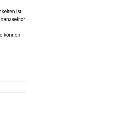
eiten ist.
inanzsektor
ie können